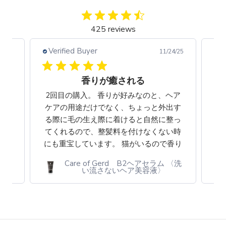
425 reviews
Verified Buyer
V
4/25
11/24/25
た
香りが癒される
味し
2回目の購入。 香りが好みなのと、ヘア
贈
らえ
ケアの用途だけでなく、ちょっと外出す
で
る際に毛の生え際に着けると自然に整っ
ご
てくれるので、整髪料を付けなくない時
の
にも重宝しています。 猫がいるので香り
う
のものを部屋で楽しめない分、外出する
ブテ
Care of Gerd B2ヘアセラム 〈洗
時の楽しみの1つでも...
Read more
い流さないヘア美容液〉