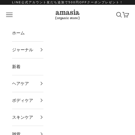
コンテンツへスキップ
LINE公式アカウント友だち追加で500円OFFクーポンプレゼント！
amasia organic store
メニュー
検索
カート
ホーム
ジャーナル
新着
ヘアケア
ボディケア
スキンケア
雑貨