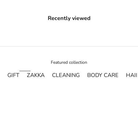
Recently viewed
Featured collection
GIFT
ZAKKA
CLEANING
BODY CARE
HAI
売り切れ