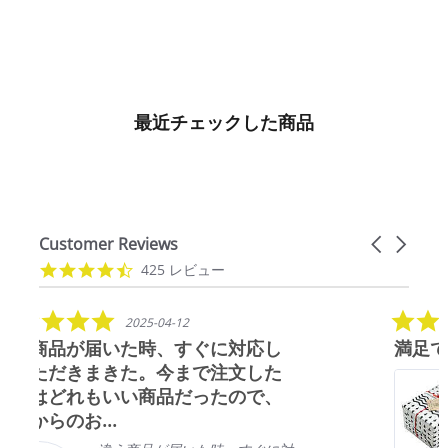
(0.0)
最近チェックした商品
Customer Reviews
Carousel ar
Reviews carousel
4.7 star rating
425 レビュー
5.0 star rating
2021-03-21
対応し
満足です
文した
とても可愛く仕上げていただ
ので、
更に透明フィルムで包装もさ
ていたのでプレゼントを渡す
日まで汚れる事なく保管をす
事ができました。