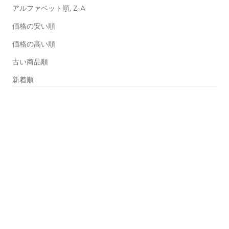
アルファベット順, Z-A
価格の安い順
価格の高い順
古い商品順
新着順
売り切れ
売り切れ
PUBICARE ORGANIC
PUBICARE ORGANIC
Pubi care フェミニンソープ 220ml ロ
pubi care organic フェミニンマッサー