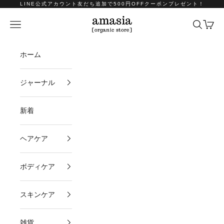
コンテンツへスキップ
LINE公式アカウント友だち追加で500円OFFクーポンプレゼント！
amasia organic store
メニュー
検索
カート
ホーム
ジャーナル
新着
ヘアケア
ボディケア
スキンケア
雑貨