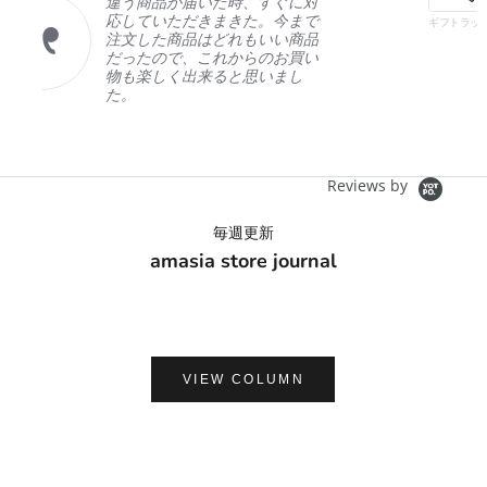
、すぐに対
た。今まで
ギフトラッピング
もいい商品
らのお買い
思いまし
Reviews by
毎週更新
amasia store journal
VIEW COLUMN