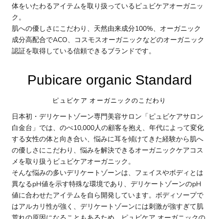
体をいたわるアイテムを取り扱っているピュビケアオーガニッ
ク。
肌への優しさにこだわり、天然由来成分100%、オーガニック
成分高配合でACO、コスモスオーガニックなどのオーガニック
認証を取得している信頼できるブランドです。
Pubicare organic Standard
ピュビケア オーガニックのこだわり
日本初・デリケートゾーン専門美容サロン「ピュビケアサロン
白金台」では、のべ10,000人の顧客を抱え、年代によって変化
する女性の体と向き合い、悩みに耳を傾けてきた経験から肌へ
の優しさにこだわり、悩みを解決できるオーガニックケアコス
メを取り扱うビュビケアオーガニック。
そんな悩みの多いデリケートゾーンは、フェイスやボディとは
異なるpH値を示す特殊な環境であり、デリケートゾーンのpH
値に合わせたアイテムを自ら開発しています。ボディソープで
はアルカリ性が強く、デリケートゾーンには刺激が強すぎて肌
荒れの原因になることもあるため、ピュビケア オーガニックの