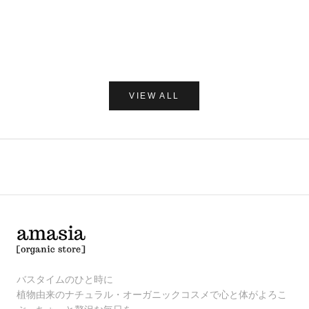
レー 250
セール価格
¥1,980
セー
¥1,7
(0.0)
VIEW ALL
バスタイムのひと時に
植物由来のナチュラル・オーガニックコスメで心と体がよろこ