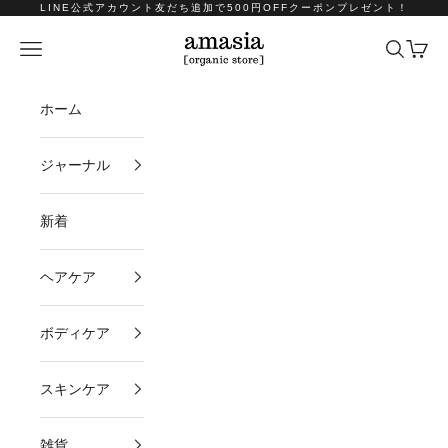
コンテンツへスキップ
LINE公式アカウント友だち追加で500円OFFクーポンプレゼント！
amasia organic store
メニュー
検索
カート
ホーム
ジャーナル
新着
ヘアケア
ボディケア
スキンケア
雑貨