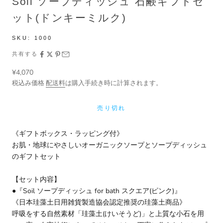
Soil ソープディッシュ 石鹸ギフトセ
ット(ドンキーミルク)
SKU:
1000
共有する
セール価格
¥4,070
税込み価格
配送料
は購入手続き時に計算されます。
売り切れ
《ギフトボックス・ラッピング付》
お肌・地球にやさしいオーガニックソープとソープディッシュ
のギフトセット
【セット内容】
●
『Soil ソープディッシュ for bath スクエア(ピンク)』
《日本珪藻土日用雑貨製造協会認定推奨の珪藻土商品》
呼吸をする自然素材「珪藻土(けいそうど)」と上質な小石を用