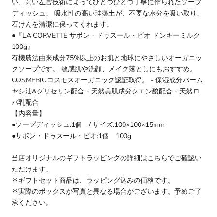
い、高い左官技術によってひとつひとつ丁寧に作られたソープ
ディッシュ。 吸水性の高い珪藻土が、不要な水分を吸い取り、
石けんを清潔に保ってくれます。
●
『LA CORVETTE サボン・ドゥスール・ビオ ドンキーミルク
100g』
有機農法由来成分75%以上のお肌と地球にやさしいオーガニッ
クソープです。 敏感肌や洗顔、メイク落としにもおすすめ。
COSMEBIOコスモスオーガニック認証取得。 - 保湿成分パーム
ヤシ油&グリセリン配合 - 天然美肌成分クエン酸配合 - 天然ロ
バ乳配合
【内容量】
●ソープディッシュ:1個 / サイズ:100×100×15mm
●サボン・ドゥスール・ビオ:1個 100g
当店オリジナルのギフトラッピングの詳細はこちら
でご確認い
ただけます。
※ギフトセット商品は、ラッピング込みの価格です。
※実際のボックスが写真と異なる場合がございます。予めご了
承ください。