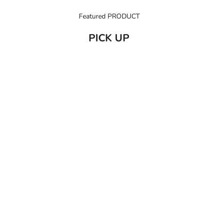
Featured PRODUCT
PICK UP
売り切れ
カートに追加
C/O GERD
だいじょう
Care of Gerd COOL リップバーム 10ml
だいじょうぶなもの ダニ