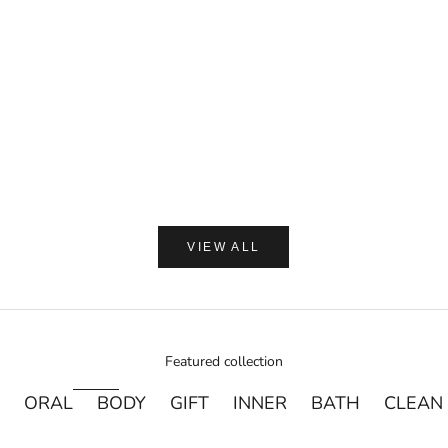
セール価格
¥1,650
カートに追加
(0.0)
AMASIA ORGA
【ギフトラッピング付】WA
プ 加子母ひのき & 天衣
ン浴用ボデ
セール価
通
¥2,250
¥
VIEW ALL
Featured collection
ORAL
BODY
GIFT
INNER
BATH
CLEAN