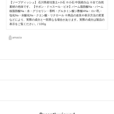
【ソープディッシュ】 石川県産珪藻土+小石 ※小石:中国産白山 ※全て自然
素材の色味です。 【サボン・ドゥスール・ビオ】パーム脂肪酸Na・パーム
核脂肪酸Na・水・グリセリン・香料・グルタミン酸ジ酢酸4Na・ロバ乳・
塩化Na・水酸化Na・クエン酸・リナロール ※商品の改良や表示方法の変更
などにより、実際の成分と一部異なる場合があります。実際の成分は製品の
表示をご覧ください。/ 100g
amasia