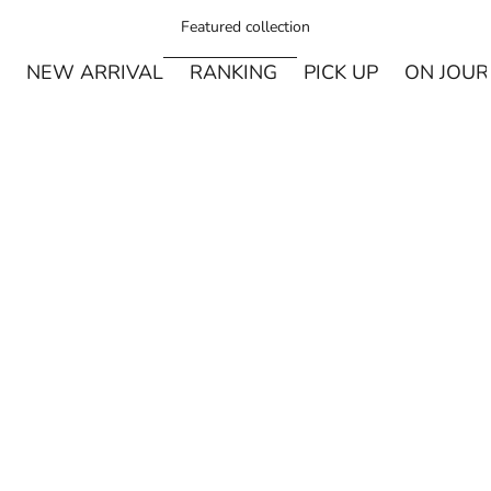
Featured collection
NEW ARRIVAL
RANKING
PICK UP
ON JOU
¥250オフ
カートに追加
MIYASHITA LABO
Miyashita Herbal Oil ロールオンタイプ