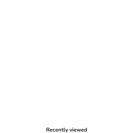
売り切れ
ANASSA
【缶タイプ】ANASSA ハーブティー
CHAMOMILE
セール価格
¥2,376
(0.0)
Recently viewed