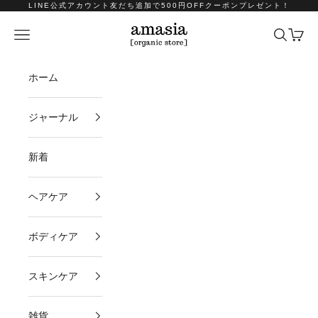
コンテンツへスキップ
LINE公式アカウント友だち追加で500円OFFクーポンプレゼント！
amasia organic store
メニュー
検索
カート
ホーム
ジャーナル
新着
ヘアケア
ボディケア
スキンケア
雑貨