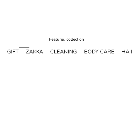
Featured collection
GIFT
ZAKKA
CLEANING
BODY CARE
HAI