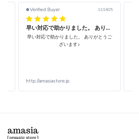
Verified Buyer
V
4/25
11/24/25
早い対応で助かりました。 ありがとうございます♪
今ま
早い対応で助かりました。 ありがとうご
早
うす
ざいます♪
。木
うい
物で
ブテ
http://amasiastore.jp