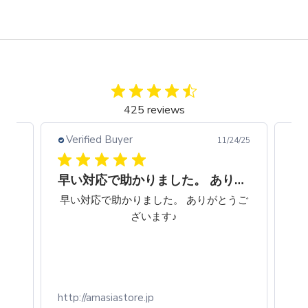
425 reviews
Verified Buyer
V
4/25
11/24/25
早い対応で助かりました。 ありがとうございます♪
今ま
早い対応で助かりました。 ありがとうご
早
うす
ざいます♪
。木
うい
物で
ブテ
http://amasiastore.jp