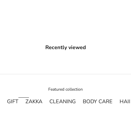
セール価格
通常価格
¥8,910
¥9,900
(0.0)
Recently viewed
Featured collection
GIFT
ZAKKA
CLEANING
BODY CARE
HAI
売り切れ