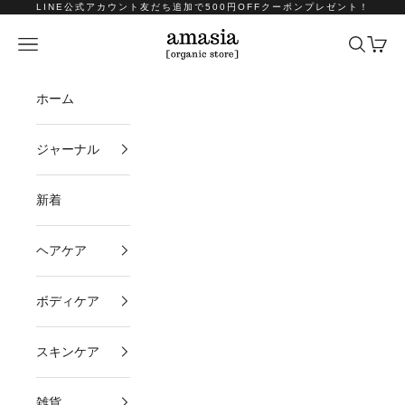
コンテンツへスキップ
LINE公式アカウント友だち追加で500円OFFクーポンプレゼント！
amasia organic store
メニュー
検索
カート
ホーム
ジャーナル
新着
ヘアケア
ボディケア
スキンケア
雑貨