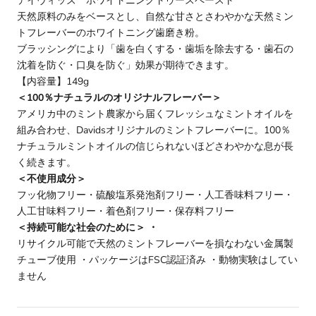
デイヴィッズ ホワイトニングトゥースペースト
天然原料のみをベースとし、自然な甘さとさわやかな天然ミン
トフレーバーのホワイトニング歯磨き粉。
ブラッシングにより「歯を白くする・歯垢を除去する・歯石の
沈着を防ぐ・口臭を防ぐ」効果が期待できます。
【内容量】149g
＜100％ナチュラルのオリジナルフレーバー＞
アメリカ中のミント農家から届くフレッシュなミントオイルを
組み合わせ、Davidsオリジナルのミントフレーバーに。100％
ナチュラルミントオイルの信じられないほどさわやかな息が長
く続きます。
＜不使用成分＞
フッ化物フリー・硫酸塩系発泡剤フリー・人工香味料フリー・
人工甘味料フリー・着色剤フリー・保存料フリー
＜持続可能な社会のために＞ ・
リサイクル可能で天然のミントフレーバーを損なわない金属製
チューブ使用 ・パッケージはFSC認証済み ・動物実験はしてい
ません