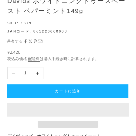
Davids ホワイトニングトゥースペー
スト ペパーミント149g
SKU:
1679
JANコード:
861226000003
共有する
セール価格
¥2,420
税込み価格
配送料
は購入手続き時に計算されます。
数量を減らす
数量を増やす
カートに追加