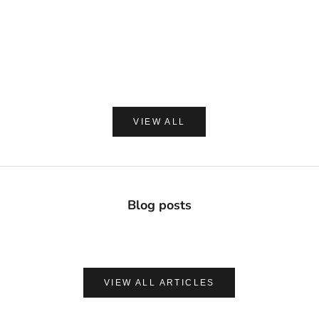
DAVIDS
MADE OF O
Davids ホワイトニングトゥースペースト チャコー
made of Organics 
ル 149g
ト シルクパウダ
セール価格
セー
¥2,420
¥1,8
(0.0)
VIEW ALL
Blog posts
VIEW ALL ARTICLES
ナチュラルに心地よく、肌を守る
UVケア＆アフターサンケア