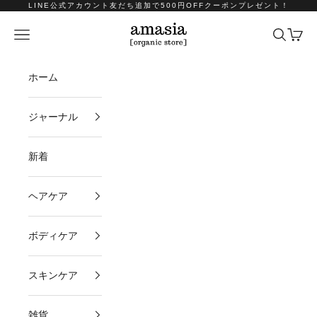
コンテンツへスキップ
LINE公式アカウント友だち追加で500円OFFクーポンプレゼント！
amasia organic store
メニュー
検索
カート
ホーム
ジャーナル
新着
ヘアケア
ボディケア
スキンケア
雑貨