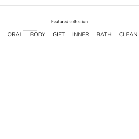
Featured collection
ORAL
BODY
GIFT
INNER
BATH
CLEAN
売り切れ
カートに追加