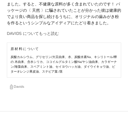
ました。すると、不健康な原料が多く含まれていたのです！ パ
ッケージの〈 天然 〉に騙されていたことが分かった彼は健康的
でより良い商品を探し続けるうちに、オリジナルの歯みがき粉
を作るというシンプルなアイディアにたどり着きました。
DAVIDS についてもっと読む
原材料について
炭酸カルシウム、グリセリン/大豆由来、水、炭酸水素Na、キシリトール/樺
の 木由来、含水シリカ、ココイルグルタミン酸Na/ヤシ油由来、カラギーナ
ン/海藻由来、スペアミント油、セイヨウハッカ油、ダイウイキョウ油、ビ
ターオレンジ果皮油、ステビア葉 /茎
Davids