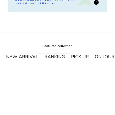
Featured collection
NEW ARRIVAL
RANKING
PICK UP
ON JOU
¥250オフ