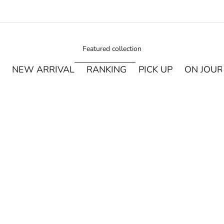
Featured collection
NEW ARRIVAL
RANKING
PICK UP
ON JOU
¥250オフ