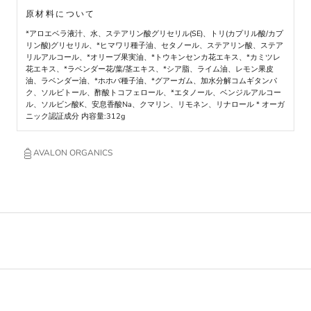
原材料について
*アロエベラ液汁、水、ステアリン酸グリセリル(SE)、トリ(カプリル酸/カプ
リン酸)グリセリル、*ヒマワリ種子油、セタノール、ステアリン酸、ステア
リルアルコール、*オリーブ果実油、*トウキンセンカ花エキス、*カミツレ
花エキス、*ラベンダー花/葉/茎エキス、*シア脂、ライム油、レモン果皮
油、ラベンダー油、*ホホバ種子油、*グアーガム、加水分解コムギタンパ
ク、ソルビトール、酢酸トコフェロール、*エタノール、ベンジルアルコー
ル、ソルビン酸K、安息香酸Na、クマリン、リモネン、リナロール * オーガ
ニック認証成分 内容量:312g
AVALON ORGANICS