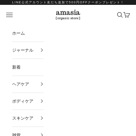
コンテンツへスキップ
LINE公式アカウント友だち追加で500円OFFクーポンプレゼント！
amasia organic store
メニュー
検索
カート
ホーム
ジャーナル
新着
ヘアケア
ボディケア
スキンケア
雑貨