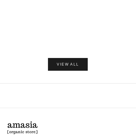
カートに追加
C/O GERD
だいじょう
Care of Gerd COOL リップバーム 10ml
だいじょうぶなもの ダニ
レー 250
セール価格
¥1,980
セー
¥1,7
(0.0)
VIEW ALL