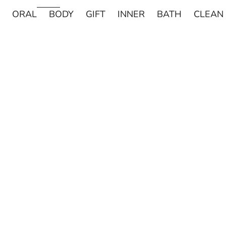
ORAL
BODY
GIFT
INNER
BATH
CLEAN
売り切れ
売り切れ
DAVIDS
MADE OF O
Davids ホワイトニングトゥースペースト チャコー
made of Organics 
ル 149g
ト シルクパウダ
セール価格
セー
¥2,420
¥1,8