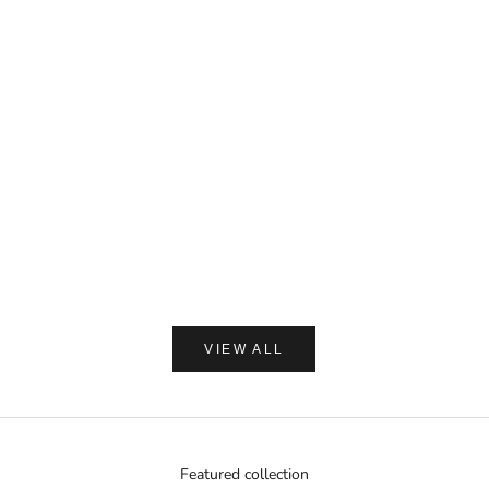
カートに追加
MIYASHITA LABO
Miyashita Herbal Oil ロールオンタイプ
セール価格
¥1,650
カートに追加
(0.0)
AMASIA ORGA
【ギフトラッピング付】WA
プ 加子母ひのき & 天衣
ン浴用ボデ
セール価
通
¥2,250
¥
VIEW ALL
Featured collection