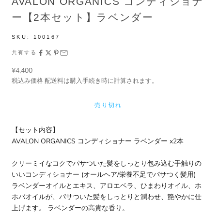
AVALON ORGANICS コンディショナ
ー【2本セット】ラベンダー
SKU:
100167
共有する
セール価格
¥4,400
税込み価格
配送料
は購入手続き時に計算されます。
売り切れ
【セット内容】
AVALON ORGANICS コンディショナー ラベンダー
x2本
クリーミイなコクでパサついた髪をしっとり包み込む手触りの
いいコンディショナー (オールヘア/栄養不足でパサつく髪用)
ラベンダーオイルとエキス、アロエベラ、ひまわりオイル、ホ
ホバオイルが、パサついた髪をしっとりと潤わせ、艶やかに仕
上げます。 ラベンダーの高貴な香り。