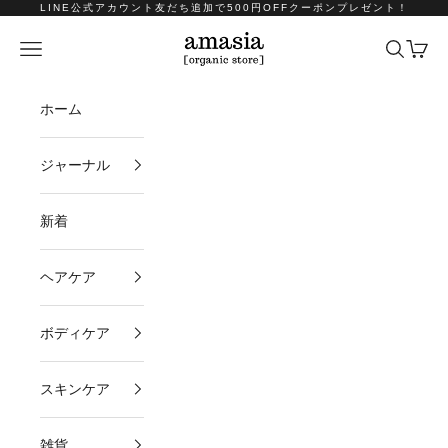
コンテンツへスキップ
LINE公式アカウント友だち追加で500円OFFクーポンプレゼント！
amasia organic store
メニュー
検索
カート
ホーム
ジャーナル
新着
ヘアケア
ボディケア
スキンケア
雑貨