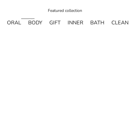
Featured collection
ORAL
BODY
GIFT
INNER
BATH
CLEAN
売り切れ
売り切れ
DAVIDS
MADE OF O
Davids ホワイトニングトゥースペースト チャコー
made of Organics 