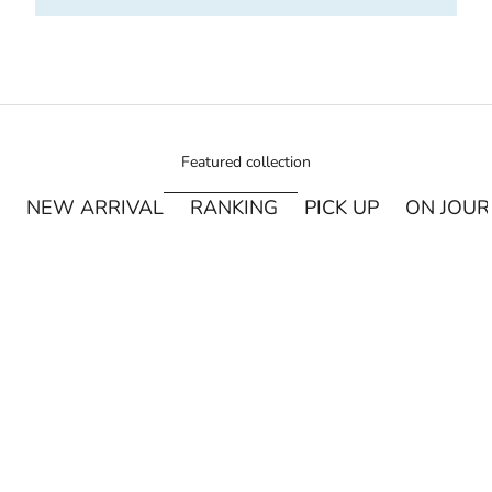
Featured collection
NEW ARRIVAL
RANKING
PICK UP
ON JOU
¥250オフ