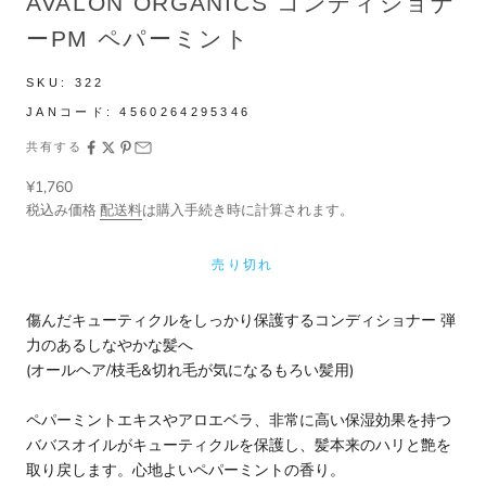
AVALON ORGANICS コンディショナ
ーPM ペパーミント
SKU:
322
JANコード:
4560264295346
共有する
セール価格
¥1,760
税込み価格
配送料
は購入手続き時に計算されます。
売り切れ
傷んだキューティクルをしっかり保護するコンディショナー 弾
力のあるしなやかな髪へ
(オールヘア/枝毛&切れ毛が気になるもろい髪用)
ペパーミントエキスやアロエベラ、非常に高い保湿効果を持つ
ババスオイルがキューティクルを保護し、髪本来のハリと艶を
取り戻します。心地よいペパーミントの香り。