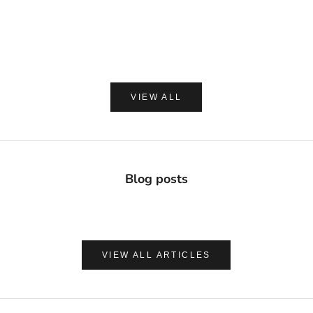
ル 149g
ト シルクパウダ
セール価格
セー
¥2,420
¥1,8
(0.0)
VIEW ALL
Blog posts
VIEW ALL ARTICLES
ナチュラルに心地よく、肌を守る
UVケア＆アフターサンケア
VIEW PRODUCTS