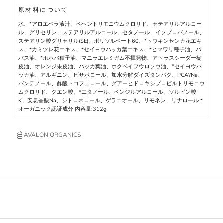
原材料について
水、*アロエベラ液汁、ベヘントリモニウムクロリド、セテアリルアルコー
ル、グリセリン、ステアリルアルコール、セタノール、イソプロパノール、
ステアリン酸グリセリル(SE)、ポリソルベート60、*トウキンセンカ花エキ
ス、*カミツレ花エキス、*セイヨウハッカ葉エキス、*ヒマワリ種子油、バ
バス油、*ホホバ種子油、マニラエレミガム不揮発物、アトラスシーダー樹
皮油、オレンジ果皮油、ハッカ葉油、ホクベイフウロソウ油、*セイヨウハ
ッカ油、アルギニン、ビサボロール、加水分解ダイズタンパク、PCA?Na、
パンテノール、酢酸トコフェロール、グアーヒドロキシプロピルトリモニウ
ムクロリド、クエン酸、*エタノール、ベンジルアルコール、ソルビン酸
K、安息香酸Na、シトロネロール、ゲラニオール、リモネン、リナロール *
オーガニック認証成分 内容量:312g
AVALON ORGANICS