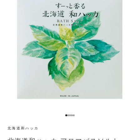
I18n Error: Missing interpolation v
I18n Error: Missing interpolation 
I18n Error: Missing interpolation
I18n Error: Missing interpolatio
I18n Error: Missing interpolatio
北海道和ハッカ