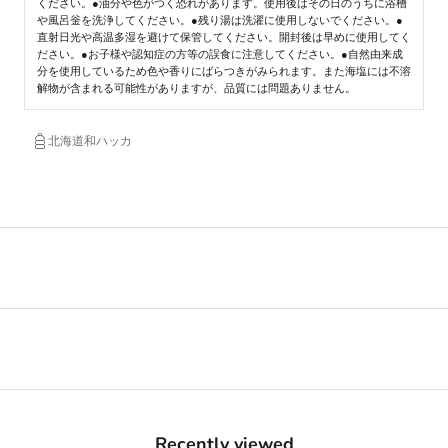
ください。●油分や色がつく恐れがあります。使用後はその日のうちに浴槽
や風呂釡を洗浄してください。●残り湯は洗濯に使用しないでください。●
直射日光や高温多湿を避けて保管してください。開封後は早めに使用してく
ださい。●お子様や認知症の方等の誤食に注意してください。●自然由来成
分を使用しているため色や香りにばらつきがみられます。また海塩には不溶
解物が含まれる可能性がありますが、品質には問題ありません。
北海道和ハッカ
Recently viewed