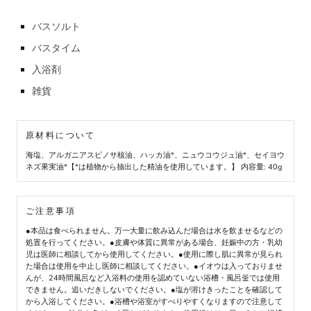
バスソルト
バスタイム
入浴剤
雑貨
原材料について
海塩、アルガニアスピノサ核油、ハッカ油*、ニュウコウジュ油*、セイヨウ
ネズ果実油*【*は植物から抽出した精油を使用しています。】 内容量: 40g
ご注意事項
●本品は食べられません。万一大量に飲み込んだ場合は水を飲ませるなどの
処置を行ってください。●皮膚や体質に異常がある場合、妊娠中の方・乳幼
児は医師に相談してから使用してください。●使用に際し肌に異常が見られ
た場合は使用を中止し医師に相談してください。●イオウは入っておりませ
んが、24時間風呂など入浴料の使用を認めていない浴槽・風呂釡では使用
できません。追いだきしないでください。●塩が溶けきったことを確認して
から入浴してください。●浴槽や浴室がすべりやすくなりますので注意して