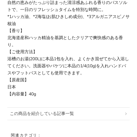
自然の恵みがたっぷり詰まった清涼感あふれる香りのバスソル
トで、一日のリフレッシュタイムを特別な時間に。
*1ハッカ油、*2海塩(お肌ひきしめ成分)、*3アルガニアスピノサ
核油
【香り】
北海道産和ハッカ精油を基調としたクリアで爽快感のある香
り。
【ご使用方法】
浴槽のお湯(200L)に本品1包を入れ、よくかき混ぜてから入浴し
てください。洗面器やバケツに本品の1/4(10g)を入れハンドバ
スやフットバスとしても使用できます。
【原産国】
日本
【内容量】40g
この商品を紹介している記事一覧
関連カテゴリ：