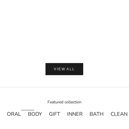
セール価格
¥1,650
カートに追加
(0.0)
AMASIA ORGA
【ギフトラッピング付】WA
プ 加子母ひのき & 天衣
ン浴用ボデ
セール価
通
¥2,250
¥
VIEW ALL
Featured collection
ORAL
BODY
GIFT
INNER
BATH
CLEAN