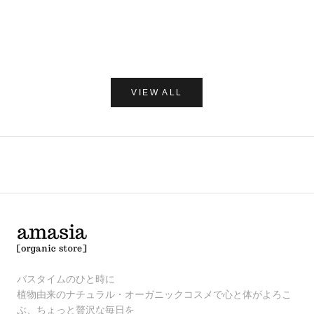
レー 250
セール価格
¥1,980
セー
¥1,7
(0.0)
VIEW ALL
バスタイムのひと時に
植物由来のナチュラル・オーガニックコスメで心と体がよろこ
ぶ、ちょっと贅沢な毎日を