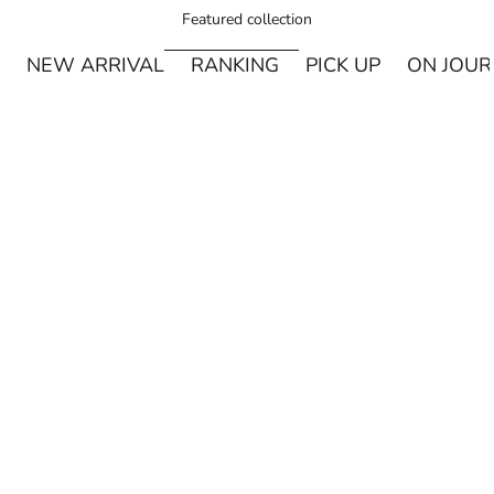
Featured collection
NEW ARRIVAL
RANKING
PICK UP
ON JOU
¥250オフ
カートに追加
MIYASHITA LABO
Miyashita Herbal Oil ロールオンタイプ