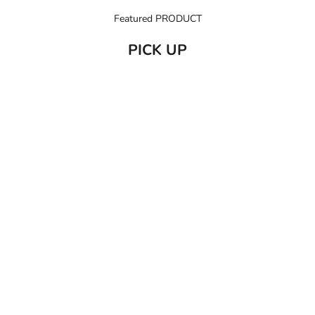
Featured PRODUCT
PICK UP
売り切れ
カートに追加
C/O GERD
だいじょう
Care of Gerd COOL リップバーム 10ml
だいじょうぶなもの ダニ