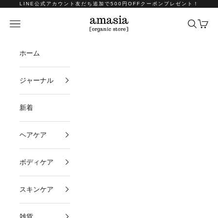
コンテンツへスキップ
LINE公式アカウント友だち追加で500円OFFクーポンプレゼント！
amasia organic store
メニュー
検索
カート
ホーム
ジャーナル
新着
ヘアケア
ボディケア
スキンケア
雑貨