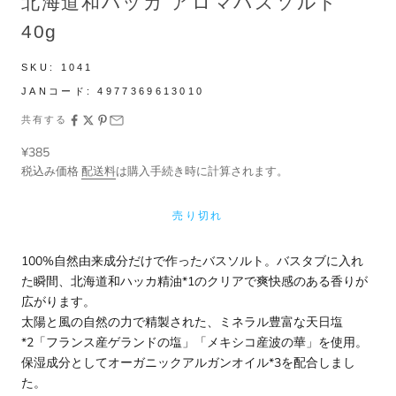
北海道和ハッカ アロマバスソルト
40g
SKU:
1041
JANコード:
4977369613010
共有する
セール価格
¥385
税込み価格
配送料
は購入手続き時に計算されます。
売り切れ
100%自然由来成分だけで作ったバスソルト。バスタブに入れ
た瞬間、北海道和ハッカ精油*1のクリアで爽快感のある香りが
広がります。
太陽と風の自然の力で精製された、ミネラル豊富な天日塩
*2「フランス産ゲランドの塩」「メキシコ産波の華」を使用。
保湿成分としてオーガニックアルガンオイル*3を配合しまし
た。