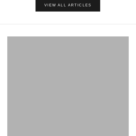
VIEW ALL ARTICLES
ナチュラルに心地よく、肌を守る
UVケア＆アフターサンケア
VIEW PRODUCTS
いろんな作用があります
ハーブティー
VIEW PRODUCTS