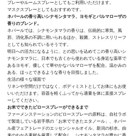
プレーやルームスプレーとしてもご利用いただけます。
マスクスプレーとしてもおすすめです。
ネパールの香り高いシナモンタマラ、ヨモギとパルマローザの
香りのブレンド。
ネパールでは、シナモンタマラの香りは、伝統的に寒気、風
邪、消化系の不調に用いられるほか、殺菌、ストレスリリーフ
としても知られているそうです。
明日への活力になるように、との思いを込めてこの香り高いシ
ナモンタマラに、日本でも古くから使われている身近な薬草で
あるヨモギ、優しくて華やかなパルマローザを配合。温かみの
ある、ほっとできるような香りを目指しました。
生活の様々な場面で
リネンや空間だけではなく、ボディミストとしてお体にもお使
いいただけます。容器を軽くふってから適量を体に直接スプレ
ーしてください。
お米でできたピロースプレーができるまで
ファーメンステーションのピロースプレーの原料は、自社ラボ
で製造している岩手県の「お米でできたエタノール」、ネパー
ル産フェアトレードのエッセンシャルオイル、新潟の杉水。由
来のわかる素材を厳選して配合し、シナモンタマラが豊かに香