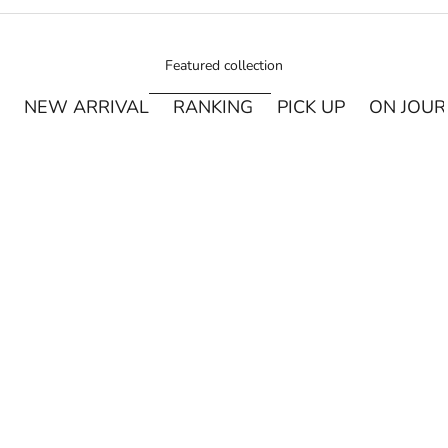
Featured collection
NEW ARRIVAL
RANKING
PICK UP
ON JOU
¥250オフ
カートに追加
MIYASHITA LABO