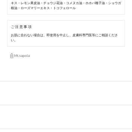
キス・レモン果皮油・チョウジ花油・コメヌカ油・ホホバ種子油・ショウガ
根油・ローズマリーエキス・トコフェロール
ご注意事項
お肌に合わない場合は、即使用を中止し、皮膚科専門医等にご相談くださ
い。
Mt.sapola