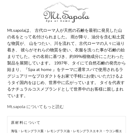
Mt.sapolaは、 古代ローマ人が天然の石鹸を最初に発見した山
の名をとって名付けられました。 雨が降り、油分を含む粘土質
な物質が、 山をつたい、川を流れて、古代ローマの人々に辿り
着き、 彼らがそれらの物質を使い、衣服を洗った事が石鹸の始
まりでした。その名前に基づき、約99%植物成分にこだわった
製品を展開しています。 1997年、タイにて自然石鹸の発売から
始まり、『Spa at home 』をテーマに通常スパで使用されるラ
グジュアリーなプロダクトをお家で手軽にお使いいただけるよ
うタイ国内をはじめ、世界中に広がっています。 タイを代表す
るナチュラルコスメブランドとして世界中のお客様に親しまれ
ています。
Mt.sapola についてもっと読む
原材料について
海塩・レモングラス葉・レモングラス油・レモングラスエキス・ウコン根エ