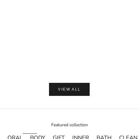
Miyashita Herbal Oil ロールオンタイプ
セール価格
¥1,650
カートに追加
(0.0)
AMASIA ORGA
【ギフトラッピング付】WA
プ 加子母ひのき & 天衣
ン浴用ボデ
セール価
通
¥2,250
¥
VIEW ALL
Featured collection
ORAL
BODY
GIFT
INNER
BATH
CLEAN