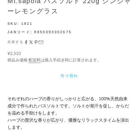
Mt.sapola バスソルト 220g ジンジャ
ーレモングラス
SKU:
1821
JANコード:
8855093002675
共有する
セール価格
¥2,310
税込み価格
配送料
は購入手続き時に計算されます。
売り切れ
それぞれのハーブの香りがしっかりと広がる、100%天然由来
成分で作られたバスソルトです。ソルトが発汗を促し、からだ
を温める手助けをします。
ハーブの贅沢な香りが広がり、優雅なリラックスタイムを演出
します。