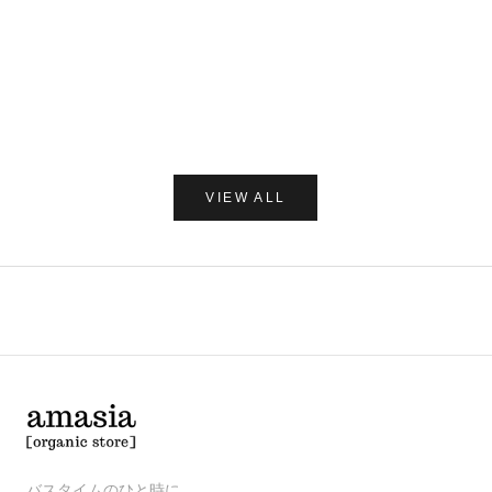
カートに追加
C/O GERD
だいじょう
Care of Gerd COOL リップバーム 10ml
だいじょうぶなもの ダニ
レー 250
セール価格
¥1,980
セー
¥1,7
(0.0)
VIEW ALL
バスタイムのひと時に