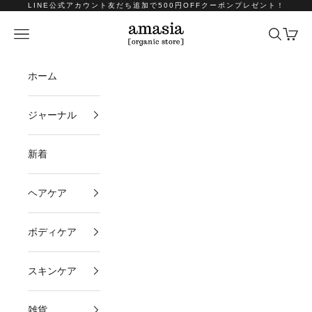
コンテンツへスキップ
LINE公式アカウント友だち追加で500円OFFクーポンプレゼント！
amasia organic store
メニュー
検索
カート
ホーム
ジャーナル
新着
ヘアケア
ボディケア
スキンケア
雑貨