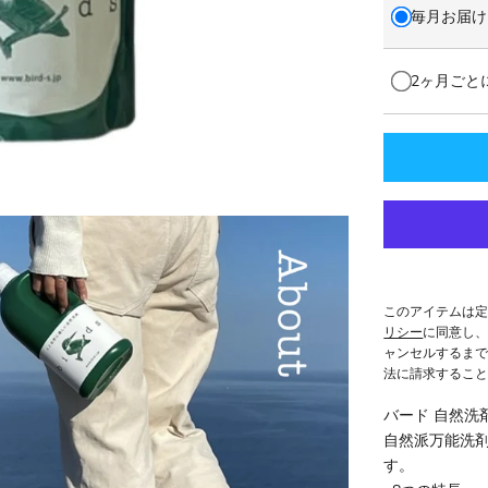
毎月お届け
2ヶ月ごと
このアイテムは
リシー
に同意し
ャンセルするま
法に請求するこ
バード 自然洗
自然派万能洗剤
す。