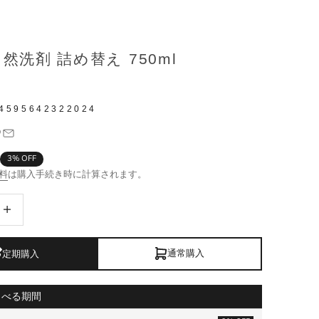
然洗剤 詰め替え 750ml
4595642322024
3% OFF
料
は購入手続き時に計算されます。
数量を増やす
通常購入
定期購入
らべる期間