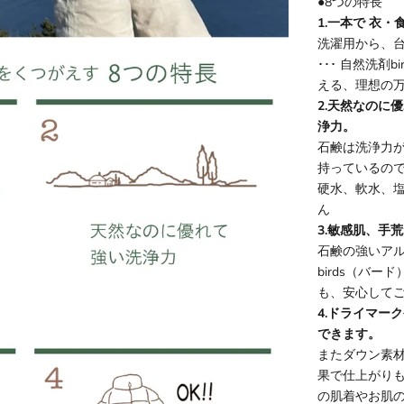
●8つの特長
1.一本で 衣
洗濯用から、
･･･ 自然洗剤
える、理想の
2.天然なのに
浄力。
石鹸は洗浄力
持っているの
硬水、軟水、
ん
3.敏感肌、手
石鹸の強いア
birds（バ
も、安心して
4.ドライマー
できます。
またダウン素材
果で仕上がり
の肌着やお肌