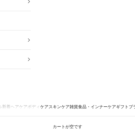
ル
新着
ヘアケア
ボディケア
スキンケア
雑貨
食品・インナーケア
ギフト
ブ
カートが空です