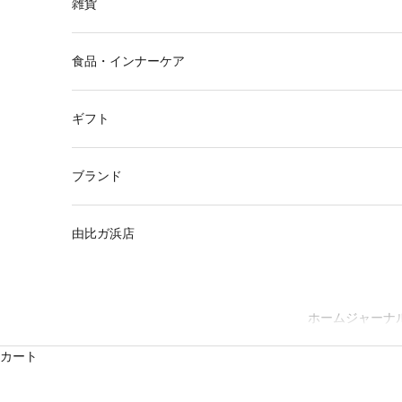
雑貨
食品・インナーケア
ギフト
ブランド
由比ガ浜店
ホーム
ジャーナ
カート