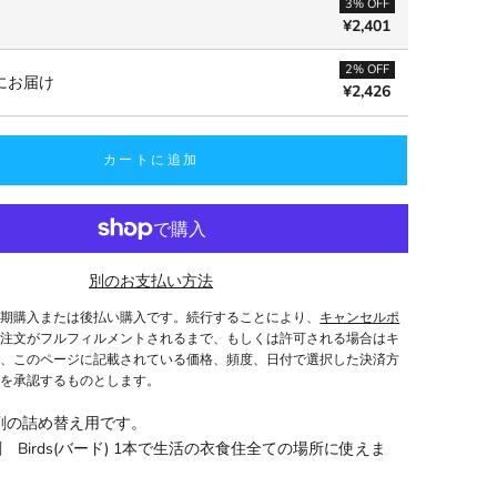
3% OFF
¥2,401
2% OFF
にお届け
¥2,426
カートに追加
別のお支払い方法
定期購入または後払い購入です。続行することにより、
キャンセルポ
、注文がフルフィルメントされるまで、もしくは許可される場合はキ
で、このページに記載されている価格、頻度、日付で選択した決済方
とを承認するものとします。
剤の詰め替え用です。
 Birds(バード) 1本で生活の衣食住全ての場所に使えま