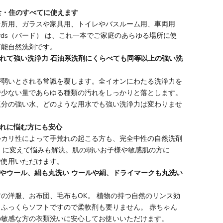
・食・住のすべてに使えます
台所用、ガラスや家具用、トイレやバスルーム用、車両用
birds（バード） は、これ一本でご家庭のあらゆる場所に使
万能自然洗剤です。
優れて強い洗浄力 石油系洗剤にくらべても同等以上の強い洗
が弱いとされる常識を覆します。全イオンにわたる洗浄力を
で少ない量であらゆる種類の汚れをしっかりと落とします。
塩分の強い水、どのような用水でも強い洗浄力は変わりませ
荒れに悩む方にも安心
ルカリ性によって手荒れの起こる方も、完全中性の自然洗剤
ード）に変えて悩みも解決。肌の弱いお子様や敏感肌の方に
ご使用いただけます。
クやウール、絹も丸洗い ウールや絹、ドライマークも丸洗い
の洋服、お布団、毛布もOK。 植物の持つ自然のリンス効
もふっくらソフトですので柔軟剤も要りません。 赤ちゃん
の敏感な方の衣類洗いに安心してお使いいただけます。