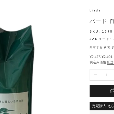
birds
バード 自
SKU:
1678
JANコード:
共有する
¥2,475
¥2,401
税込み価格
配送
数量を減らす
定期購入 え