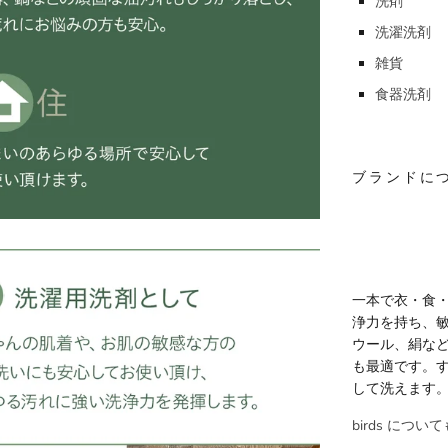
洗剤
洗濯洗剤
雑貨
食器洗剤
ブランドに
一本で衣・食
浄力を持ち、
ウール、絹な
も最適です。
して洗えます
birds につ