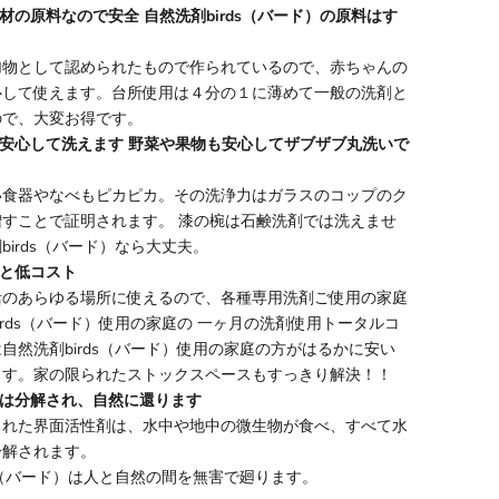
素材の原料なので安全 自然洗剤birds（バード）の原料はす
。
加物として認められたもので作られているので、赤ちゃんの
心して使えます。台所使用は４分の１に薄めて一般の洗剤と
ので、大変お得です。
も安心して洗えます 野菜や果物も安心してザブザブ丸洗いで
い食器やなべもピカピカ。その洗浄力はガラスのコップのク
増すことで証明されます。 漆の椀は石鹸洗剤では洗えませ
birds（バード）なら大丈夫。
性と低コスト
活のあらゆる場所に使えるので、各種専用洗剤ご使用の家庭
irds（バード）使用の家庭の 一ヶ月の洗剤使用トータルコ
自然洗剤birds（バード）使用の家庭の方がはるかに安い
ます。家の限られたストックスペースもすっきり解決！！
水は分解され、自然に還ります
された界面活性剤は、水中や地中の微生物が食べ、すべて水
分解されます。
（バード）
は人と自然の間を無害で廻ります。