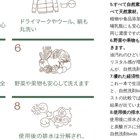
5.すべて自然
べて天然素材
植物や食品添
哺乳瓶にも安
同じ濃度です
6.野菜や果物
きます。
油汚れのひど
リスタル感が
んが、自然洗剤
7.優れた経済
これ一本で生
と、自然洗剤b
ストの比較では
結果が出てい
8.使用後の排
使用後に排水
と炭酸ガスに
自然洗剤birds