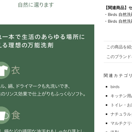
【関連商品】
・
Birds 自
・
Birds 自然
この商品を紹
このブランド
関連カテゴ
birds
キッチン用
トイレ・お
ナチュラル
マルチクリ