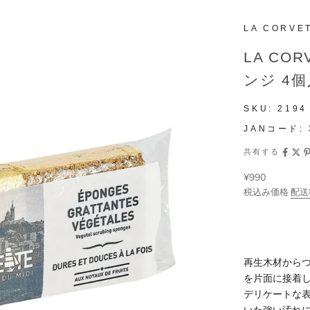
LA CORVE
LA CO
ンジ 4
SKU:
2194
JANコード:
共有する
セール価格
¥990
税込み価格
配送
再生木材から
を片面に接着
デリケートな