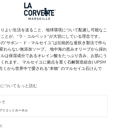
よりよい生活を送ること、地球環境について配慮し可能なこ
ことが、“ラ・コルベット”が大切にしている理念です。
の“サボン・ド・マルセイユ”は伝統的な釜炊き製法で作ら
上変わらない無添加ソープ。 地中海の恵みオリーブから採れ
イルは保湿成分であるオレイン酸をたっぷり含み、お肌にう
くれます。 マルセイユに拠点を置く石鹸製造組合( UPSM
、古くから世界中で愛される“本物” のマルセイユ石けんで
TE についてもっと読む
いて
プリコットカーネル
TE