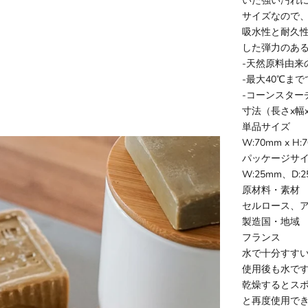
いた強い汚れ
サイズなので
吸水性と耐久
した弾力のあ
-天然原料由来
-最大40℃ま
-コーンスター
寸法（長さx幅
単品サイズ
W:70mm x H
パッケージサ
W:25mm、D:2
原材料・素材
セルロース、
製造国・地域
フランス
水で十分すす
使用後も水で
乾燥するとス
と再度使用で