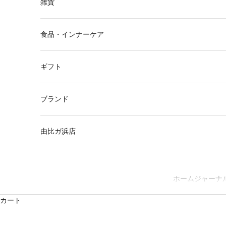
雑貨
食品・インナーケア
ギフト
ブランド
由比ガ浜店
ホーム
ジャーナ
カート