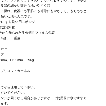
にはスクラブ面でこすり洗いするのにおすすめです。小さな
、食器の細かい部分も洗いやすく◎
性に優れ、食器にも手肌にも地球にもやさしく、もちもちと
る触り心地も人気です。
のこすり洗い用スポンジ
でで洗濯可能
チから作られた生分解性フィルム包装
x高さ）・重量
:70mm
イズ
5mm、H:90mm・296g
アプリコットカーネル
いでから使用して下さい。
すすいでください。
ポンジが固くなる場合がありますが、ご使用前に水ですすぐ
きます。