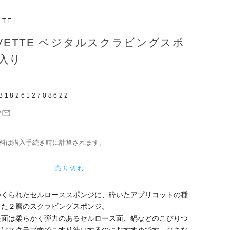
TTE
RVETTE ベジタルスクラビングスポ
個入り
3182612708622
料
は購入手続き時に計算されます。
売り切れ
つくられたセルローススポンジに、砕いたアプリコットの種
した２層のスクラビングスポンジ。
表面は柔らかく弾力のあるセルロース面、鍋などのこびりつ