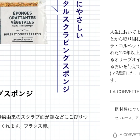
人生において
とから取り組む
ラ・コルベット
れた120年以
るオリーブオ
るおいを与えて
) が認証した
す。
LA CORVET
原材料につ
セルロース、ア
LA CORVET