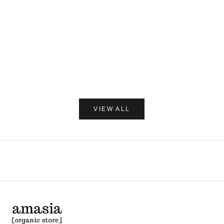
カートに追加
C/O GERD
だいじょう
Care of Gerd COOL リップバーム 10ml
だいじょうぶなもの ダニ
レー 250
セール価格
¥1,980
セー
¥1,7
(0.0)
VIEW ALL