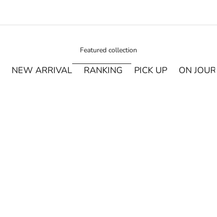
Featured collection
NEW ARRIVAL
RANKING
PICK UP
ON JOU
¥250オフ