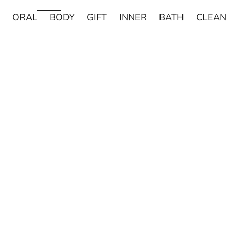
ORAL
BODY
GIFT
INNER
BATH
CLEAN
売り切れ
売り切れ
DAVIDS
MADE OF O
Davids ホワイトニングトゥースペースト チャコー
made of Organics 
ル 149g
ト シルクパウダ
セール価格
セー
¥2,420
¥1,8