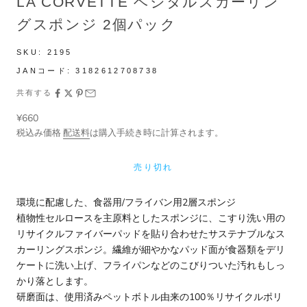
LA CORVETTE ベジタルスカーリン
グスポンジ 2個パック
SKU:
2195
JANコード:
3182612708738
共有する
セール価格
¥660
税込み価格
配送料
は購入手続き時に計算されます。
売り切れ
環境に配慮した、食器用/フライバン用2層スポンジ
植物性セルロースを主原料としたスポンジに、こすり洗い用の
リサイクルファイバーパッドを貼り合わせたサステナブルなス
カーリングスポンジ。繊維が細やかなパッド面が食器類をデリ
ケートに洗い上げ、フライパンなどのこびりついた汚れもしっ
かり落とします。
研磨面は、使用済みペットボトル由来の100％リサイクルポリ