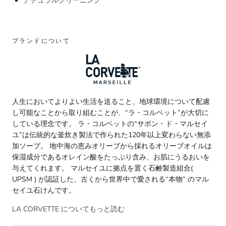
ナチュラルクリーニング
ブランドについて
人生においてよりよい生活を送ること、地球環境について配慮
し可能なことから取り組むことが、“ラ・コルベット”が大切に
している理念です。 ラ・コルベットの“サボン・ド・マルセイ
ユ”は伝統的な釜炊き製法で作られた120年以上変わらない無添
加ソープ。 地中海の恵みオリーブから採れるオリーブオイルは
保湿成分であるオレイン酸をたっぷり含み、お肌にうるおいを
与えてくれます。 マルセイユに拠点を置く石鹸製造組合(
UPSM ) が認証した、古くから世界中で愛される“本物” のマル
セイユ石けんです。
LA CORVETTE についてもっと読む