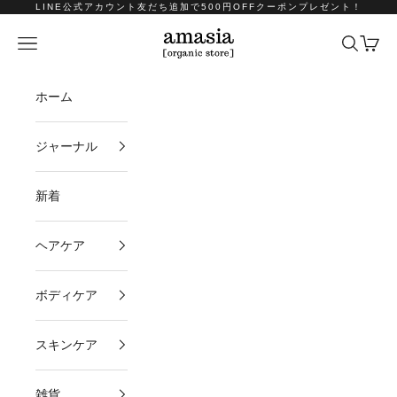
コンテンツへスキップ
LINE公式アカウント友だち追加で500円OFFクーポンプレゼント！
amasia organic store
メニュー
検索
カート
ホーム
ジャーナル
新着
ヘアケア
ボディケア
スキンケア
雑貨