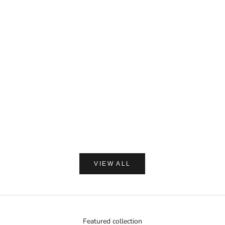
カートに追加
MIYASHITA LABO
Miyashita Herbal Oil ロールオンタイプ
セール価格
¥1,650
カートに追加
(0.0)
AMASIA ORGA
【ギフトラッピング付】WA
プ 加子母ひのき & 天衣
ン浴用ボデ
セール価
通
¥2,250
¥
VIEW ALL
Featured collection