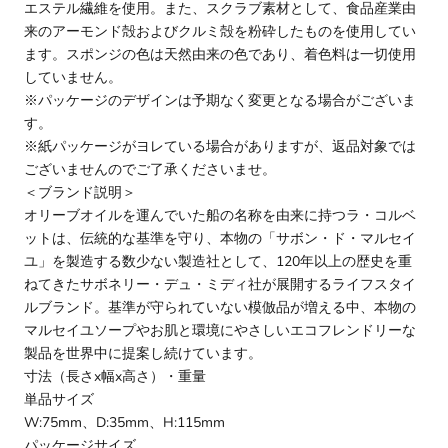
エステル繊維を使用。また、スクラブ素材として、食品産業由
来のアーモンド殻およびクルミ殻を粉砕したものを使用してい
ます。スポンジの色は天然由来の色であり、着色料は一切使用
していません。
※パッケージのデザインは予期なく変更となる場合がございま
す。
※紙パッケージがヨレている場合がありますが、返品対象では
ございませんのでご了承くださいませ。
＜ブランド説明＞
オリーブオイルを運んでいた船の名称を由来に持つラ・コルベ
ットは、伝統的な基準を守り、本物の「サボン・ド・マルセイ
ユ」を製造する数少ない製造社として、120年以上の歴史を重
ねてきたサボネリー・デュ・ミディ社が展開するライフスタイ
ルブランド。基準が守られていない模倣品が増える中、本物の
マルセイユソープやお肌と環境にやさしいエコフレンドリーな
製品を世界中に提案し続けています。
寸法（長さx幅x高さ）・重量
単品サイズ
W:75mm、D:35mm、H:115mm
パッケージサイズ