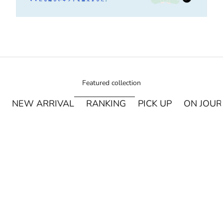
Featured collection
NEW ARRIVAL
RANKING
PICK UP
ON JOU
¥250オフ