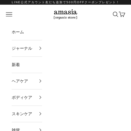
コンテンツへスキップ
LINE公式アカウント友だち追加で500円OFFクーポンプレゼント！
amasia organic store
メニュー
検索
カート
ホーム
ジャーナル
新着
ヘアケア
ボディケア
スキンケア
雑貨