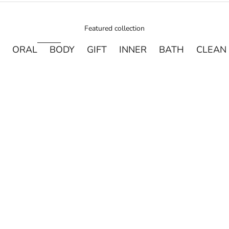
Featured collection
ORAL
BODY
GIFT
INNER
BATH
CLEAN
売り切れ
売り切れ
DAVIDS
MADE OF O