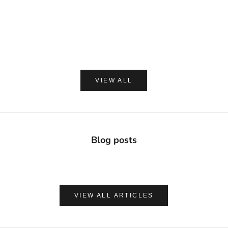
Davids ホワイトニングトゥースペースト チャコー
made of Organics 
ル 149g
ト シルクパウダ
セール価格
セー
¥2,420
¥1,8
(0.0)
VIEW ALL
Blog posts
VIEW ALL ARTICLES
ナチュラルに心地よく、肌を守る
UVケア＆アフターサンケア