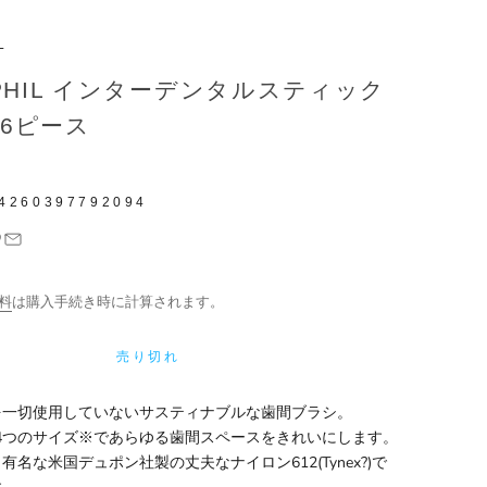
L
OPHIL インターデンタルスティック
m 6ピース
4260397792094
料
は購入手続き時に計算されます。
売り切れ
を一切使用していないサスティナブルな歯間ブラシ。
mmの4つのサイズ※であらゆる歯間スペースをきれいにします。
名な米国デュポン社製の丈夫なナイロン612(Tynex?)で