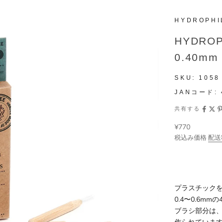
HYDROPHI
HYDR
0.40m
SKU:
1058
JANコード:
共有する
セール価格
¥770
税込み価格
配送
プラスチック
0.4〜0.6
ブラシ部分は、有