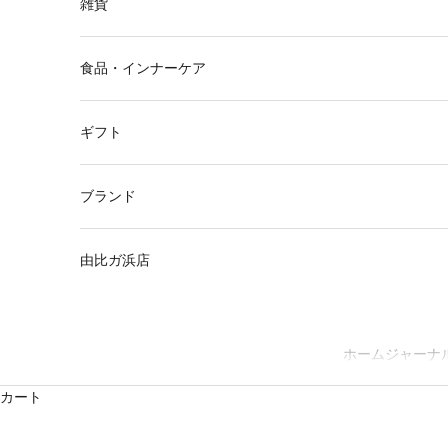
雑貨
食品・インナーケア
ギフト
ブランド
由比ガ浜店
ホーム
ジャーナ
カート