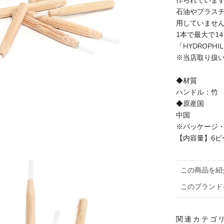
作られていま
石油やプラスチ
用していませ
1本で最大で
「HYDROP
※当店取り扱
◆材質
ハンドル：竹
◆原産国
中国
※パッケージ
【内容量】6ピ
この商品を紹
このブランド
関連カテゴ