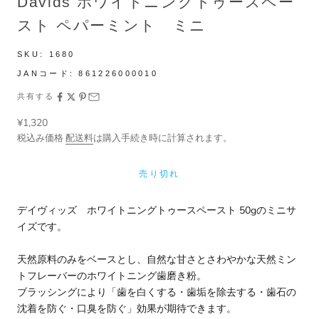
Davids ホワイトニングトゥースペー
スト ペパーミント ミニ
SKU:
1680
JANコード:
861226000010
共有する
セール価格
¥1,320
税込み価格
配送料
は購入手続き時に計算されます。
売り切れ
デイヴィッズ ホワイトニングトゥースペースト 50gのミニサ
イズです。
天然原料のみをベースとし、自然な甘さとさわやかな天然ミン
トフレーバーのホワイトニング歯磨き粉。
ブラッシングにより「歯を白くする・歯垢を除去する・歯石の
沈着を防ぐ・口臭を防ぐ」効果が期待できます。