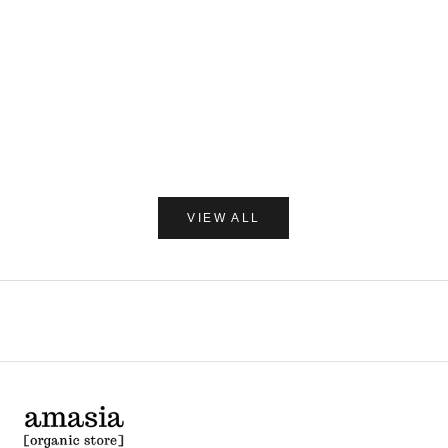
カートに追加
C/O GERD
だいじょう
Care of Gerd COOL リップバーム 10ml
だいじょうぶなもの ダニ
レー 250
セール価格
¥1,980
セー
¥1,7
(0.0)
VIEW ALL