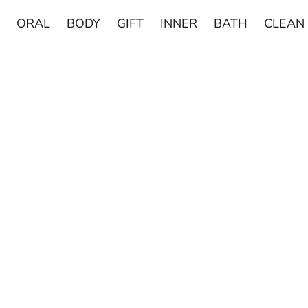
ORAL
BODY
GIFT
INNER
BATH
CLEAN
売り切れ
売り切れ
DAVIDS
MADE OF O
Davids ホワイトニングトゥースペースト チャコー
made of Organics 
ル 149g
ト シルクパウダ
セール価格
セー
¥2,420
¥1,8