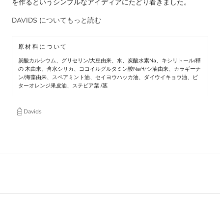
を作るというシンプルなアイディアにたどり着きました。
DAVIDS についてもっと読む
原材料について
炭酸カルシウム、グリセリン/大豆由来、水、炭酸水素Na、キシリトール/樺
の 木由来、含水シリカ、ココイルグルタミン酸Na/ヤシ油由来、カラギーナ
ン/海藻由来、スペアミント油、セイヨウハッカ油、ダイウイキョウ油、ビ
ターオレンジ果皮油、ステビア葉 /茎
Davids