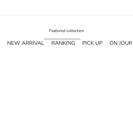
Featured collection
NEW ARRIVAL
RANKING
PICK UP
ON JOU
¥250オフ