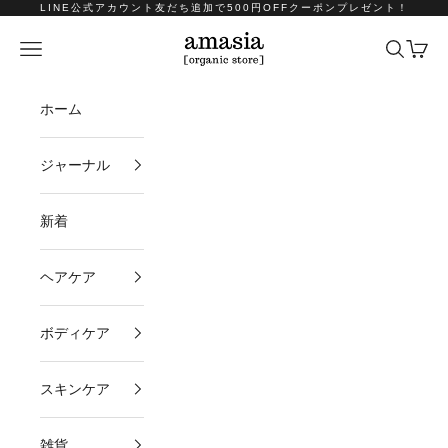
コンテンツへスキップ
LINE公式アカウント友だち追加で500円OFFクーポンプレゼント！
amasia organic store
メニュー
検索
カート
ホーム
ジャーナル
新着
ヘアケア
ボディケア
スキンケア
雑貨