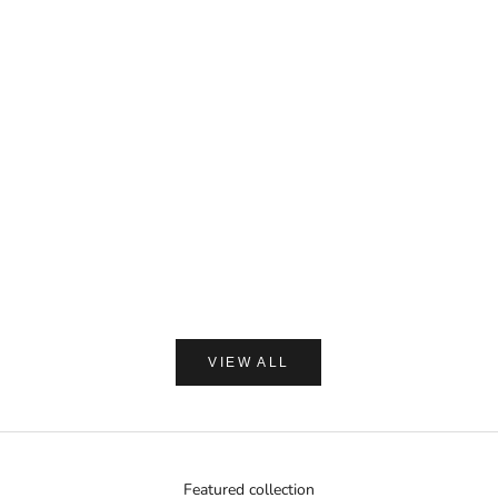
カートに追加
MIYASHITA LABO
Miyashita Herbal Oil ロールオンタイプ
セール価格
¥1,650
カートに追加
(0.0)
AMASIA ORGA
【ギフトラッピング付】WA
プ 加子母ひのき & 天衣
ン浴用ボデ
セール価
通
¥2,250
¥
VIEW ALL
Featured collection