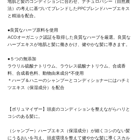
地肌と髪のコンディションに合わせ、ナチュロパシー（自然農
法）の考えに基づいてブレンドしたPPCブレンドハーブエキス
と精油を配合。
●良質なハーブ原料を使用
ACOオーガニック認証を取得した良質なハーブを厳選。良質な
ハーブエキスが地肌と髪に働きかけ、健やかな髪に導きます。
●５つの無添加
ラウリル硫酸ナトリウム、ラウレス硫酸ナトリウム、合成香
料、合成着色料、動物由来成分*不使用
＊ハーブ＆ハニーのシャンプーとコンディショナーにはハチミ
ツエキス（保湿成分）を配合
【ボリュマイザー】頭皮のコンディションを整えながらハリと
コシのある髪に。
（シャンプー）ハーブエキス（保湿成分）が細くコシのない髪
にうるおいを与え、頭皮環境を整えて健やかな髪に導くスカル