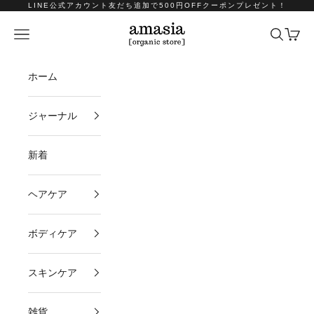
コンテンツへスキップ
LINE公式アカウント友だち追加で500円OFFクーポンプレゼント！
amasia organic store
メニュー
検索
カート
ホーム
ジャーナル
新着
ヘアケア
ボディケア
スキンケア
雑貨