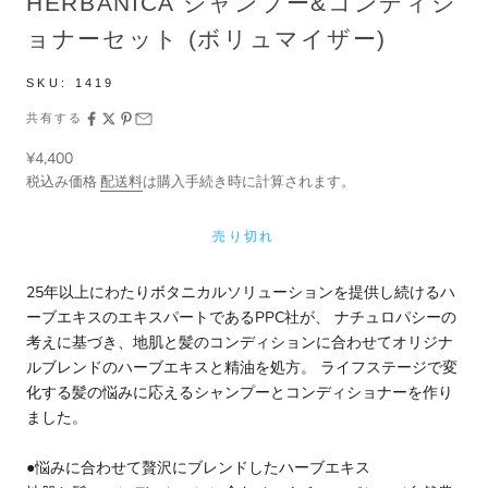
HERBANICA シャンプー&コンディシ
ョナーセット (ボリュマイザー)
SKU:
1419
共有する
セール価格
¥4,400
税込み価格
配送料
は購入手続き時に計算されます。
売り切れ
25年以上にわたりボタニカルソリューションを提供し続けるハ
ーブエキスのエキスパートであるPPC社が、 ナチュロパシーの
考えに基づき、地肌と髪のコンディションに合わせてオリジナ
ルブレンドのハーブエキスと精油を処方。 ライフステージで変
化する髪の悩みに応えるシャンプーとコンディショナーを作り
ました。
●悩みに合わせて贅沢にブレンドしたハーブエキス