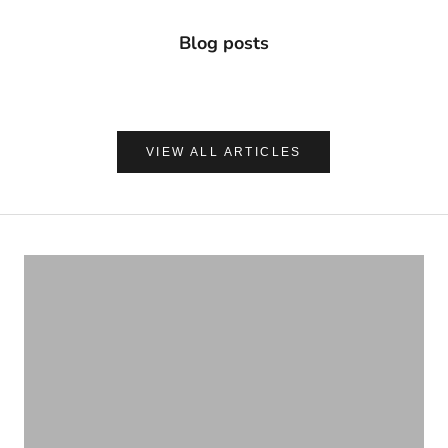
Blog posts
VIEW ALL ARTICLES
ナチュラルに心地よく、肌を守る
UVケア＆アフターサンケア
VIEW PRODUCTS