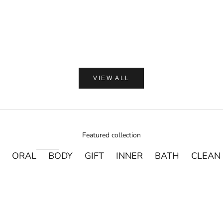
ン浴用ボデ
セール価
通
¥2,250
¥
VIEW ALL
Featured collection
ORAL
BODY
GIFT
INNER
BATH
CLEAN
売り切れ
売り切れ