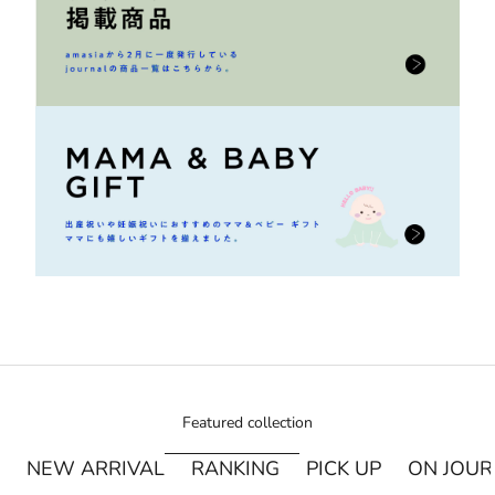
Featured collection
NEW ARRIVAL
RANKING
PICK UP
ON JOU