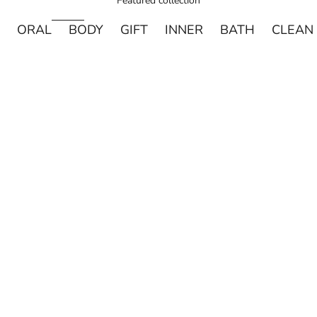
Featured collection
ORAL
BODY
GIFT
INNER
BATH
CLEAN
売り切れ
売り切れ
DAVIDS
MADE OF O
Davids ホワイトニングトゥースペースト チャコー
made of Organics 
ル 149g
ト シルクパウダ