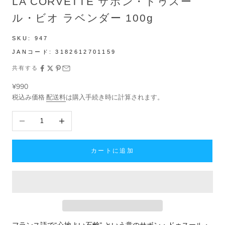
LA CORVETTE サボン・ドゥスー
ル・ビオ ラベンダー 100g
SKU:
947
JANコード:
3182612701159
共有する
セール価格
¥990
税込み価格
配送料
は購入手続き時に計算されます。
数量を減らす
数量を増やす
カートに追加