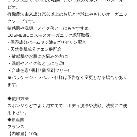
フランス語で“心地よい石鹸” という意のサボン・ドゥスール・
ビオ。
有機農法由来成分75%以上のお肌と地球にやさしいオーガニッ
クソープです。
敏感肌や洗顔、メイク落としにもおすすめ。
COSMEBIOコスモスオーガニック認証取得。
- 保湿成分パームヤシ油&グリセリン配合
- 天然美肌成分クエン酸配合
・敏感肌やお肌にお悩みの方に!
・洗顔やメイク落としにも◎!
・合成色素/ 香料/ 防腐剤フリー!
※パッケージ・ラベル・仕様は予告なく変更となる場合があり
ます。
◆使用方法
スポンジなどでよく泡立てて、ボディ洗浄や洗顔、洗髪にご使
用下さい。
◆原産国
フランス
【内容量】100g