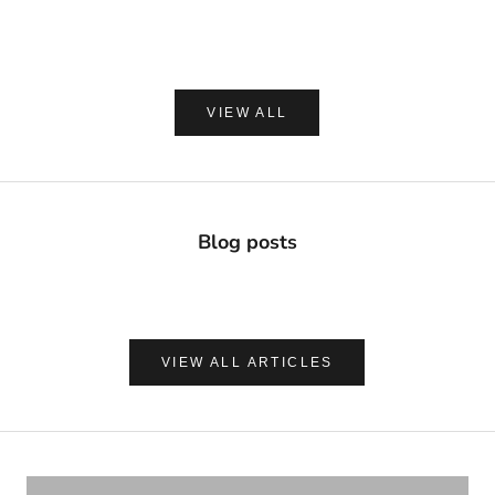
セール価格
セー
¥2,420
¥1,8
(0.0)
VIEW ALL
Blog posts
VIEW ALL ARTICLES
ナチュラルに心地よく、肌を守る
UVケア＆アフターサンケア
VIEW PRODUCTS