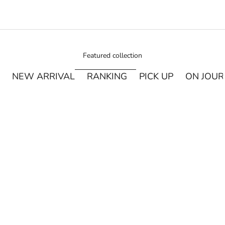
Featured collection
NEW ARRIVAL
RANKING
PICK UP
ON JOU
¥250オフ