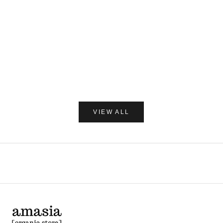
カートに追加
C/O GERD
だいじょう
Care of Gerd COOL リップバーム 10ml
だいじょうぶなもの ダニ
レー 250
セール価格
¥1,980
セー
¥1,7
(0.0)
VIEW ALL