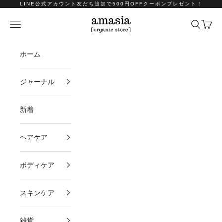
コンテンツへスキップ
LINE公式アカウント友だち追加で500円OFFクーポンプレゼント！
amasia organic store
メニュー
検索
カート
ホーム
ジャーナル
新着
ヘアケア
ボディケア
スキンケア
雑貨