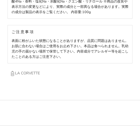
酸4Na・香料・塩化Na・水酸化Na・クエン酸・リナロール ※商品の改良や
表示方法の変更などにより、実際の成分と一部異なる場合があります。実際
の成分は製品の表示をご覧ください。 内容量:100g
ご注意事項
表面に粉がふいた状態になることがありますが、品質に問題はありません。
お肌に合わない場合はご使用をお止め下さい。本品は食べられません。乳幼
児の手の届かない場所で保管して下さい。内容成分でアレルギー等を起こし
たことのある方はご注意下さい。
LA CORVETTE