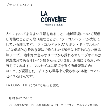
ブランドについて
人生においてよりよい生活を送ること、地球環境について配慮
し可能なことから取り組むことが、“ラ・コルベット”が大切に
している理念です。 ラ・コルベットの“サボン・ド・マルセイ
ユ”は伝統的な釜炊き製法で作られた120年以上変わらない無添
加ソープ。 地中海の恵みオリーブから採れるオリーブオイルは
保湿成分であるオレイン酸をたっぷり含み、お肌にうるおいを
与えてくれます。 マルセイユに拠点を置く石鹸製造組合(
UPSM ) が認証した、古くから世界中で愛される“本物” のマル
セイユ石けんです。
LA CORVETTE についてもっと読む
原材料について
パーム脂肪酸Na・パーム核脂肪酸Na・水・グリセリン・グルタミン酸ジ酢