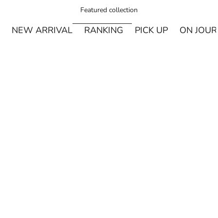
Featured collection
NEW ARRIVAL
RANKING
PICK UP
ON JOU
¥250オフ
カートに追加
MIYASHITA LABO
Miyashita Herbal Oil ロールオンタイプ