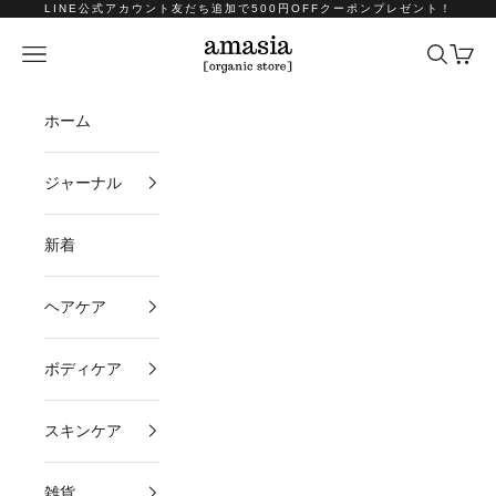
コンテンツへスキップ
LINE公式アカウント友だち追加で500円OFFクーポンプレゼント！
amasia organic store
メニュー
検索
カート
ホーム
ジャーナル
新着
ヘアケア
ボディケア
スキンケア
雑貨