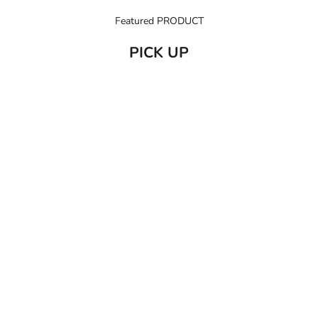
Featured PRODUCT
PICK UP
売り切れ
カートに追加
C/O GERD
だいじょう
Care of Gerd COOL リップバーム 10ml
だいじょうぶなもの ダニ