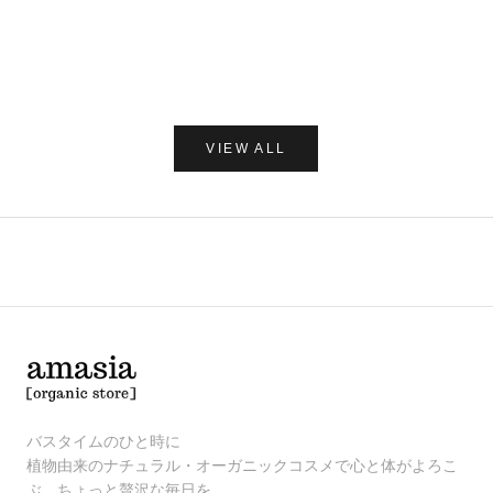
レー 250
セール価格
¥1,980
セー
¥1,7
(0.0)
VIEW ALL
バスタイムのひと時に
植物由来のナチュラル・オーガニックコスメで心と体がよろこ
ぶ、ちょっと贅沢な毎日を