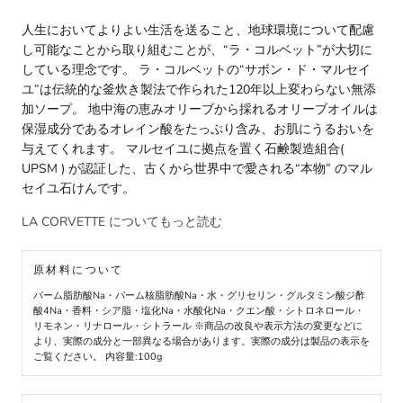
人生においてよりよい生活を送ること、地球環境について配慮
し可能なことから取り組むことが、“ラ・コルベット”が大切に
している理念です。 ラ・コルベットの“サボン・ド・マルセイ
ユ”は伝統的な釜炊き製法で作られた120年以上変わらない無添
加ソープ。 地中海の恵みオリーブから採れるオリーブオイルは
保湿成分であるオレイン酸をたっぷり含み、お肌にうるおいを
与えてくれます。 マルセイユに拠点を置く石鹸製造組合(
UPSM ) が認証した、古くから世界中で愛される“本物” のマル
セイユ石けんです。
LA CORVETTE についてもっと読む
原材料について
パーム脂肪酸Na・パーム核脂肪酸Na・水・グリセリン・グルタミン酸ジ酢
酸4Na・香料・シア脂・塩化Na・水酸化Na・クエン酸・シトロネロール・
リモネン・リナロール・シトラール ※商品の改良や表示方法の変更などに
より、実際の成分と一部異なる場合があります。実際の成分は製品の表示を
ご覧ください。 内容量:100g