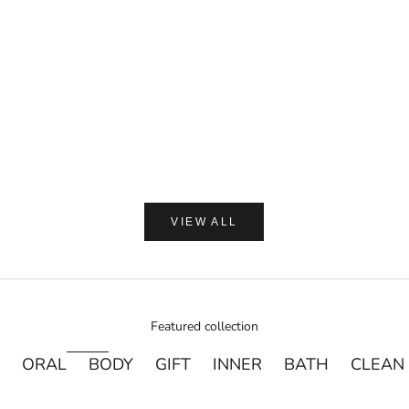
セール価格
¥1,650
カートに追加
(0.0)
AMASIA ORGA
【ギフトラッピング付】WA
プ 加子母ひのき & 天衣
ン浴用ボデ
セール価
通
¥2,250
¥
VIEW ALL
Featured collection
ORAL
BODY
GIFT
INNER
BATH
CLEAN