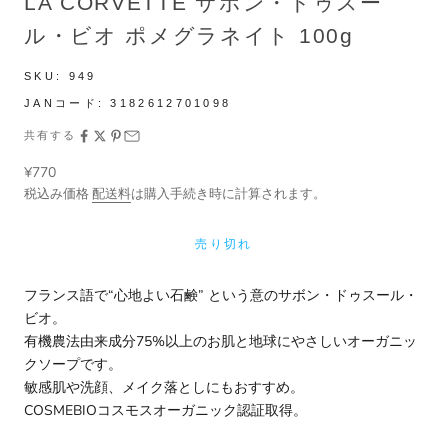
LA CORVETTE サボン・ドゥスー
ル・ビオ ポメグラネイト 100g
SKU:
949
JANコード:
3182612701098
共有する
セール価格
¥770
税込み価格
配送料
は購入手続き時に計算されます。
売り切れ
フランス語で“心地よい石鹸” という意のサボン・ドゥスール・
ビオ。
有機農法由来成分75%以上のお肌と地球にやさしいオーガニッ
クソープです。
敏感肌や洗顔、メイク落としにもおすすめ。
COSMEBIOコスモスオーガニック認証取得。