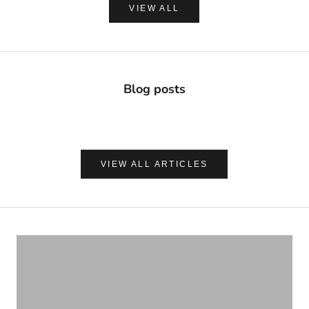
VIEW ALL
Blog posts
VIEW ALL ARTICLES
ナチュラルに心地よく、肌を守る
UVケア＆アフターサンケア
VIEW PRODUCTS