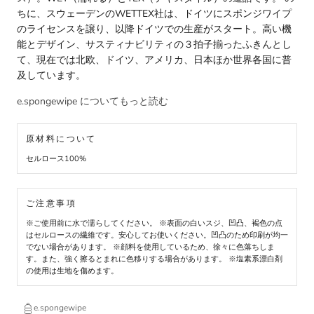
ちに、スウェーデンのWETTEX社は、ドイツにスポンジワイプ
のライセンスを譲り、以降ドイツでの生産がスタート。高い機
能とデザイン、サスティナビリティの３拍子揃ったふきんとし
て、現在では北欧、ドイツ、アメリカ、日本ほか世界各国に普
及しています。
e.spongewipe についてもっと読む
原材料について
セルロース100%
ご注意事項
※ご使用前に水で濡らしてください。 ※表面の白いスジ、凹凸、褐色の点
はセルロースの繊維です。安心してお使いください。凹凸のため印刷が均一
でない場合があります。 ※顔料を使用しているため、徐々に色落ちしま
す。また、強く擦るとまれに色移りする場合があります。 ※塩素系漂白剤
の使用は生地を傷めます。
e.spongewipe