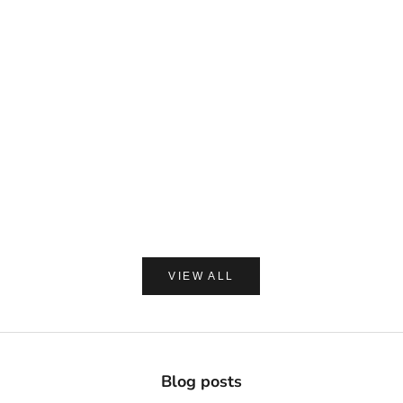
DAVIDS
MADE OF O
Davids ホワイトニングトゥースペースト チャコー
made of Organics 
ル 149g
ト シルクパウダ
セール価格
セー
¥2,420
¥1,8
(0.0)
VIEW ALL
Blog posts