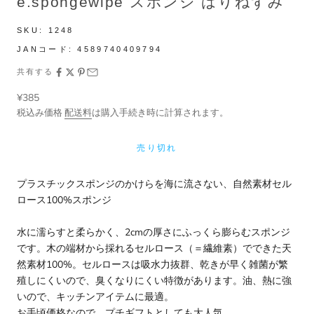
e.spongewipe スポンジ はりねずみ
SKU:
1248
JANコード:
4589740409794
共有する
セール価格
¥385
税込み価格
配送料
は購入手続き時に計算されます。
売り切れ
プラスチックスポンジのかけらを海に流さない、自然素材セル
ロース100%スポンジ
水に濡らすと柔らかく、2cmの厚さにふっくら膨らむスポンジ
です。木の端材から採れるセルロース（＝繊維素）でできた天
然素材100%。セルロースは吸水力抜群、乾きが早く雑菌が繁
殖しにくいので、臭くなりにくい特徴があります。油、熱に強
いので、キッチンアイテムに最適。
お手頃価格なので、プチギフトとしても大人気。