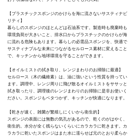
【プラスチックスポンジのかけらを海に流さないサスティナビ
リティ】
暮らしのスポンジのほとんどは石油系です。製造時も廃棄時も
環境負荷が大きいこと、排水口からプラスチックのかけらが海
に流れる危険もあります。暮らしの必需品スポンジを、快適で
サスティナブルな未来につながるセルロース素材に変えること
で、キッチンから地球環境を守ることができます。
【オイルミストの拭き取り、レンジまわりのお掃除に最適】
セルロース（木の繊維素）は、油に強いという性質を持ってい
ます。調理中、レンジ周りに飛び散るオイルミストをササッと
拭き取ったり、調理後のレンジまわりのお掃除に是非お使いく
ださい。スポンジもベタつかず、キッチンが快適になります。
【乾きが速く、雑菌が繁殖しにくいから衛生的】
スポンジの表面には無数の気孔があるので、乾くのがはやく、
衛生的。水分が全く残らないくらいにカラカラに乾きます。カ
ラカラに乾いたスポンジはまた水に濡らせば元のとおり柔らか