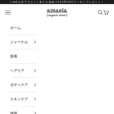
コンテンツへスキップ
LINE公式アカウント友だち追加で500円OFFクーポンプレゼント！
amasia organic store
メニュー
検索
カート
ホーム
ジャーナル
新着
ヘアケア
ボディケア
スキンケア
雑貨