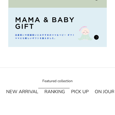
Featured collection
NEW ARRIVAL
RANKING
PICK UP
ON JOU
¥250オフ