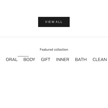
VIEW ALL
Featured collection
ORAL
BODY
GIFT
INNER
BATH
CLEAN
売り切れ
売り切れ