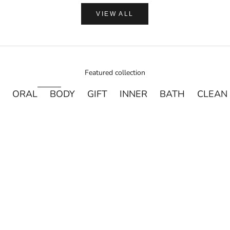
VIEW ALL
Featured collection
ORAL
BODY
GIFT
INNER
BATH
CLEAN
売り切れ
売り切れ