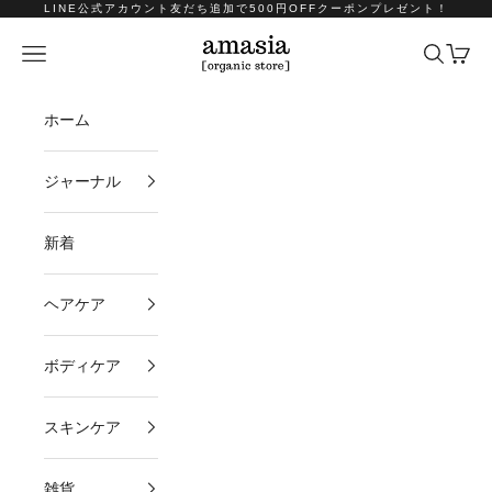
コンテンツへスキップ
LINE公式アカウント友だち追加で500円OFFクーポンプレゼント！
amasia organic store
メニュー
検索
カート
ホーム
ジャーナル
新着
ヘアケア
ボディケア
スキンケア
雑貨