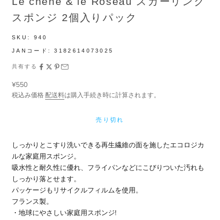
Le chene & le Roseau スカーリング
スポンジ 2個入りパック
SKU:
940
JANコード:
3182614073025
共有する
セール価格
¥550
税込み価格
配送料
は購入手続き時に計算されます。
売り切れ
しっかりとこすり洗いできる再生繊維の面を施したエコロジカ
ルな家庭用スポンジ。
吸水性と耐久性に優れ、フライパンなどにこびりついた汚れも
しっかり落とせます。
パッケージもリサイクルフィルムを使用。
フランス製。
・地球にやさしい家庭用スポンジ!