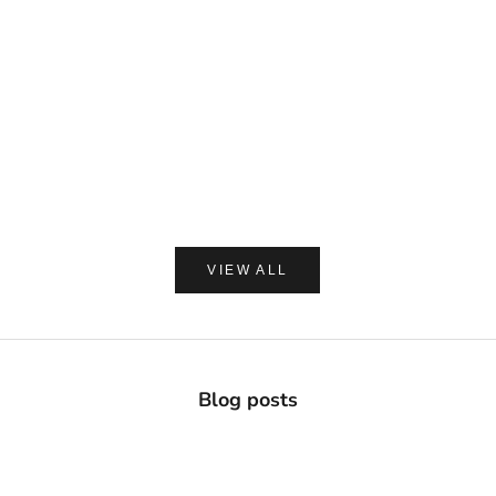
DAVIDS
MADE OF O
Davids ホワイトニングトゥースペースト チャコー
made of Organics 
ル 149g
ト シルクパウダ
セール価格
セー
¥2,420
¥1,8
(0.0)
VIEW ALL
Blog posts