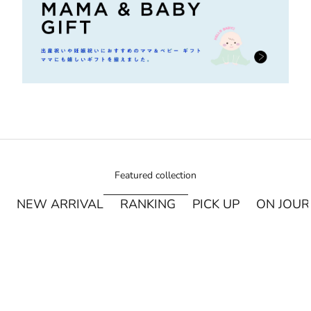
Featured collection
NEW ARRIVAL
RANKING
PICK UP
ON JOU
¥250オフ