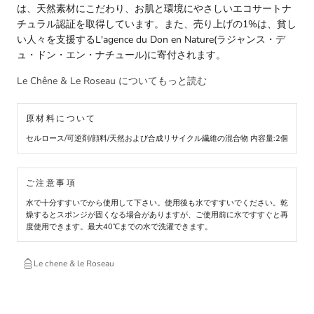
は、天然素材にこだわり、お肌と環境にやさしいエコサートナ
チュラル認証を取得しています。また、売り上げの1%は、貧し
い人々を支援するL'agence du Don en Nature(ラジャンス・デ
ュ・ドン・エン・ナチュール)に寄付されます。
Le Chêne & Le Roseau についてもっと読む
原材料について
セルロース/可逆剤/顔料/天然および合成リサイクル繊維の混合物 内容量:2個
ご注意事項
水で十分すすいでから使用して下さい。使用後も水ですすいでください。乾
燥するとスポンジが固くなる場合がありますが、ご使用前に水ですすぐと再
度使用できます。最大40℃までの水で洗濯できます。
Le chene & le Roseau