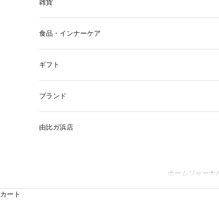
雑貨
食品・インナーケア
ギフト
ブランド
由比ガ浜店
ホーム
ジャーナ
カート