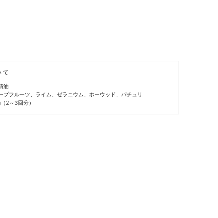
いて
精油
ープフルーツ、ライム、ゼラニウム、ホーウッド、パチュリ
g（2～3回分）