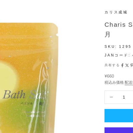
カリス成城
Charis
月
SKU:
1295
JANコード:
共有する
セール価格
¥660
税込み価格
配送
数量を減らす