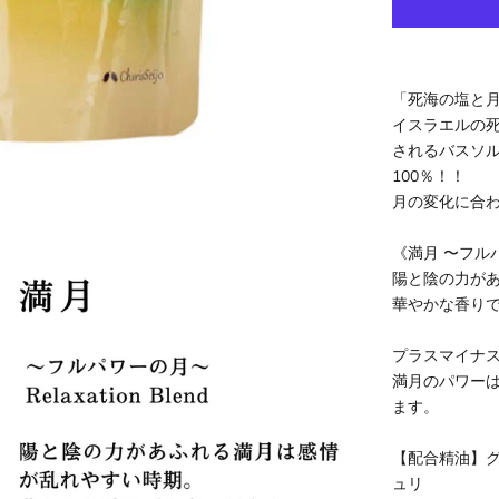
「死海の塩と
イスラエルの
されるバスソル
100％！！
月の変化に合
《満月 〜フルパワー
陽と陰の力が
華やかな香り
プラスマイナ
満月のパワー
ます。
【配合精油】
ュリ