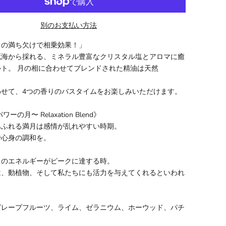
別のお支払い方法
月の満ち欠けで相乗効果！」
死海から採れる、ミネラル豊富なクリスタル塩とアロマに癒
ト。 月の相に合わせてブレンドされた精油は天然
わせて、4つの香りのバスタイムをお楽しみいただけます。
の月〜 Relaxation Blend》
あふれる満月は感情が乱れやすい時期。
で心身の調和を。
スのエネルギーがピークに達する時。
は、動植物、そして私たちにも活力を与えてくれるといわれ
グレープフルーツ、ライム、ゼラニウム、ホーウッド、パチ