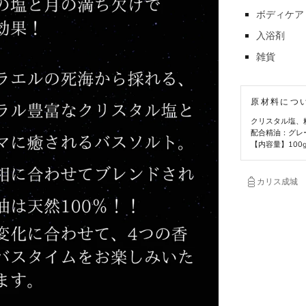
ボディケア
入浴剤
雑貨
原材料につ
クリスタル塩、
配合精油：グレ
【内容量】100
カリス成城