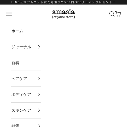
コンテンツへスキップ
LINE公式アカウント友だち追加で500円OFFクーポンプレゼント！
amasia organic store
メニュー
検索
カート
ホーム
ジャーナル
新着
ヘアケア
ボディケア
スキンケア
雑貨