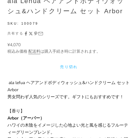
ala Lehua ヘアアンドボディウォッ
シュ&ハンドクリーム セット Arbor
SKU:
100079
共有する
セール価格
¥4,070
税込み価格
配送料
は購入手続き時に計算されます。
売り切れ
ala lefua ヘアアンドボディウォッシュ&ハンドクリーム セット
Arbor
男女問わず人気のシリーズです。ギフトにもおすすめです！
【香り】
Arbor（アーバー）
ハワイの木陰をイメージした心地よい光と風を感じるフルーテ
ィーグリーンブレンド。