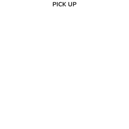
PICK UP
売り切れ
カートに追加
C/O GERD
だいじょう
Care of Gerd COOL リップバーム 10ml
だいじょうぶなもの ダニ
レー 250
セール価格
¥1,980
セー
¥1,7
(0.0)