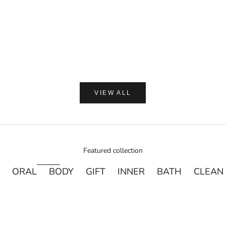
【ギフトラッピング付】WA
プ 加子母ひのき & 天衣
ン浴用ボデ
セール価
通
¥2,250
¥
VIEW ALL
Featured collection
ORAL
BODY
GIFT
INNER
BATH
CLEAN
売り切れ
売り切れ