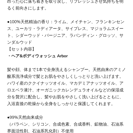
昂った心に落ち着きを取り戻し、リフレッシュさせ気持ちを明
るく前向きにします。
●100%天然精油の香り：ライム、メイチャン、フランキンセン
ス、ユーカリ・ラディアータ、サイプレス、マジョラムスイー
ト、シダーウッド・バージニア、ラバンディン・グロッソ、サ
ンダルウッド
【セット内容】
・ヘア&ボディウォッシュ Arbor
髪や顔、体まで1本で全身洗えるシャンプー。天然由来のアミノ
酸系洗浄成分で髪とお肌をやさしくしっとりと洗い上げます。
ハワイ産のククイナッツオイル、マカデミアナッツオイル、ア
ロエベラ液汁、オーガニックカレンデュラオイルなどの保湿成
分を贅沢に配合し、髪やお肌をやさしく洗い上げるとともに、
入浴直後の乾燥から全身をしっかりと保護してくれます。
●99%天然由来成分
（パラベン、シリコン、合成色素、合成香料、鉱物油、石油系
界面活性剤、石油系乳化剤）不使用