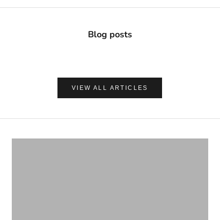
Blog posts
VIEW ALL ARTICLES
ナチュラルに心地よく、肌を守る
UVケア＆アフターサンケア
VIEW PRODUCTS