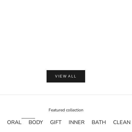
セール価格
¥1,650
カートに追加
(0.0)
AMASIA ORGA
【ギフトラッピング付】WA
プ 加子母ひのき & 天衣
ン浴用ボデ
セール価
通
¥2,250
¥
VIEW ALL
Featured collection
ORAL
BODY
GIFT
INNER
BATH
CLEAN