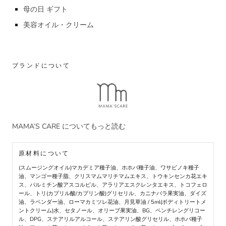
母の日 ギフト
美容オイル・クリーム
ブランドについて
MAMA’S CARE についてもっと読む
原材料について
(スムージングオイル)マカデミア種子油、ホホバ種子油、ワサビノキ種子
油、マンゴー種子脂、クリスマムマリチマムエキス、トウキンセンカ花エキ
ス、パルミチン酸アスコルビル、アラリアエスクレンタエキス、トコフェロ
ール、トリ(カプリル酸/カプリン酸)グリセリル、カニナバラ果実油、ダイズ
油、ラベンダー油、ローマカミツレ花油、月見草油 / 5ml(ボディトリートメ
ントクリーム)水、セタノール、オリーブ果実油、BG、ペンチレングリコー
ル、DPG、ステアリルアルコール、ステアリン酸グリセリル、ホホバ種子