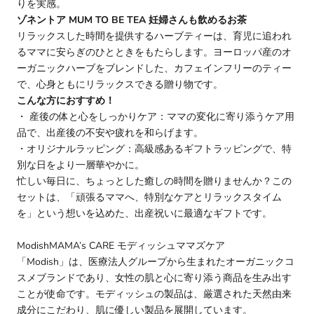
りを実感。
ゾネントア MUM TO BE TEA 妊婦さんも飲めるお茶
リラックスした時間を提供するハーブティーは、育児に追われ
るママに安らぎのひとときをもたらします。ヨーロッパ産のオ
ーガニックハーブをブレンドした、カフェインフリーのティー
で、心身ともにリラックスできる贈り物です。
こんな方におすすめ！
・ 産後の体と心をしっかりケア：ママの変化に寄り添うケア用
品で、出産後の不安や疲れを和らげます。
・オリジナルラッピング：高級感あるギフトラッピングで、特
別な日をより一層華やかに。
忙しい毎日に、ちょっとした癒しの時間を贈りませんか？この
セットは、「頑張るママへ、特別なケアとリラックスタイム
を」という想いを込めた、出産祝いに最適なギフトです。
ModishMAMA’s CARE モディッシュママズケア
「Modish」は、医療法人グループから生まれたオーガニックコ
スメブランドであり、女性の肌と心に寄り添う商品を生み出す
ことが使命です。モディッシュの製品は、厳選された天然由来
成分にこだわり、肌に優しい製品を展開しています。