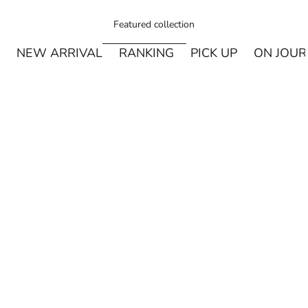
Featured collection
NEW ARRIVAL
RANKING
PICK UP
ON JOU
¥250オフ
カートに追加
MIYASHITA LABO
Miyashita Herbal Oil ロールオンタイプ