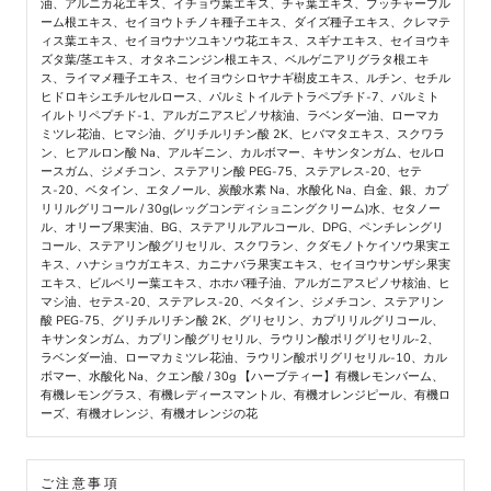
油、アルニカ花エキス、イチョウ葉エキス、チャ葉エキス、ブッチャーブル
ーム根エキス、セイヨウトチノキ種子エキス、ダイズ種子エキス、クレマテ
ィス葉エキス、セイヨウナツユキソウ花エキス、スギナエキス、セイヨウキ
ズタ葉/茎エキス、オタネニンジン根エキス、ベルゲニアリグラタ根エキ
ス、ライマメ種子エキス、セイヨウシロヤナギ樹皮エキス、ルチン、セチル
ヒドロキシエチルセルロース、パルミトイルテトラペプチド-7、パルミト
イルトリペプチド-1、アルガニアスピノサ核油、ラベンダー油、ローマカ
ミツレ花油、ヒマシ油、グリチルリチン酸 2K、ヒバマタエキス、スクワラ
ン、ヒアルロン酸 Na、アルギニン、カルボマー、キサンタンガム、セルロ
ースガム、ジメチコン、ステアリン酸 PEG-75、ステアレス-20、セテ
ス-20、ベタイン、エタノール、炭酸水素 Na、水酸化 Na、白金、銀、カプ
リリルグリコール / 30g(レッグコンディショニングクリーム)水、セタノー
ル、オリーブ果実油、BG、ステアリルアルコール、DPG、ペンチレングリ
コール、ステアリン酸グリセリル、スクワラン、クダモノトケイソウ果実エ
キス、ハナショウガエキス、カニナバラ果実エキス、セイヨウサンザシ果実
エキス、ビルベリー葉エキス、ホホバ種子油、アルガニアスピノサ核油、ヒ
マシ油、セテス-20、ステアレス-20、ベタイン、ジメチコン、ステアリン
酸 PEG-75、グリチルリチン酸 2K、グリセリン、カプリリルグリコール、
キサンタンガム、カプリン酸グリセリル、ラウリン酸ポリグリセリル-2、
ラベンダー油、ローマカミツレ花油、ラウリン酸ポリグリセリル-10、カル
ボマー、水酸化 Na、クエン酸 / 30g 【ハーブティー】有機レモンバーム、
有機レモングラス、有機レディースマントル、有機オレンジピール、有機ロ
ーズ、有機オレンジ、有機オレンジの花
ご注意事項