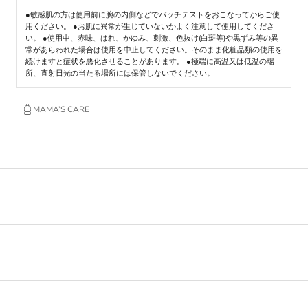
●敏感肌の方は使用前に腕の内側などでパッチテストをおこなってからご使
用ください。 ●お肌に異常が生じていないかよく注意して使用してくださ
い。 ●使用中、赤味、はれ、かゆみ、刺激、色抜け(白斑等)や黒ずみ等の異
常があらわれた場合は使用を中止してください。そのまま化粧品類の使用を
続けますと症状を悪化させることがあります。 ●極端に高温又は低温の場
所、直射日光の当たる場所には保管しないでください。
MAMA’S CARE