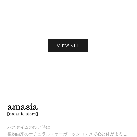
Care of Gerd COOL リップバーム 10ml
だいじょうぶなもの ダニ
レー 250
セール価格
¥1,980
セー
¥1,7
(0.0)
VIEW ALL
バスタイムのひと時に
植物由来のナチュラル・オーガニックコスメで心と体がよろこ