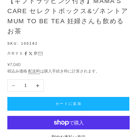
【ギフトラッピング付き】MAMA’S
CARE セレクトボックス&ゾネントア
MUM TO BE TEA 妊婦さんも飲める
お茶
SKU:
100182
共有する
セール価格
¥7,040
税込み価格
配送料
は購入手続き時に計算されます。
数量を減らす
数量を増やす
カートに追加