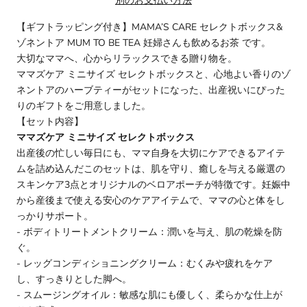
別のお支払い方法
【ギフトラッピング付き】MAMA’S CARE セレクトボックス&
ゾネントア MUM TO BE TEA 妊婦さんも飲めるお茶 です。
大切なママへ、心からリラックスできる贈り物を。
ママズケア ミニサイズ セレクトボックスと、心地よい香りのゾ
ネントアのハーブティーがセットになった、出産祝いにぴった
りのギフトをご用意しました。
【セット内容】
ママズケア ミニサイズ セレクトボックス
出産後の忙しい毎日にも、ママ自身を大切にケアできるアイテ
ムを詰め込んだこのセットは、肌を守り、癒しを与える厳選の
スキンケア3点とオリジナルのベロアポーチが特徴です。妊娠中
から産後まで使える安心のケアアイテムで、ママの心と体をし
っかりサポート。
- ボディトリートメントクリーム：潤いを与え、肌の乾燥を防
ぐ。
- レッグコンディショニングクリーム：むくみや疲れをケア
し、すっきりとした脚へ。
- スムージングオイル：敏感な肌にも優しく、柔らかな仕上が