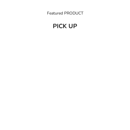
Featured PRODUCT
PICK UP
売り切れ
カートに追加
C/O GERD
だいじょう