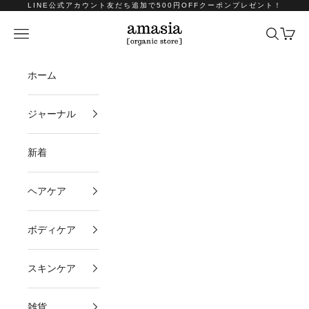
コンテンツへスキップ
LINE公式アカウント友だち追加で500円OFFクーポンプレゼント！
amasia organic store
メニュー
検索
カート
ホーム
ジャーナル
新着
ヘアケア
ボディケア
スキンケア
雑貨