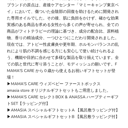
ブランドの原点は、産後ケアセンター「マミーキャンプ東京ベ
イ」において、傷ついた会陰部の回復を助けるために開発され
た専用オイルでした。その後、肌に負担をかけず、確かな効果
実感のある商品を求める女性から多くの声が寄せられ、全ての
商品がフィトテラピーの理論に基づき、成分の配合比、原料植
物、香りの精油成分、一つひとつにこだわり開発されました。
現在では、アトピー性皮膚炎や更年期、ホルモンバランスの乱
れにより肌の不調を感じる方にも安心して使い続けられるよ
う、機能や目的に合わせて多様な製品を取り揃えています。全
ての肌と世代に寄り添うことが、モディッシュの願いです。F
MAMA'S CARE から０歳から使えるお祝いギフトセットが登
場！
▶︎
MAMA'S CARE ウィズベビー ファーストボックス
amasia store オリジナルギフトセットもご用意しました。
▶︎
MAMA'S CARE セレクトBOX & ANASSA ハーブティーギフ
トSET【ラッピング付】
▶︎
AMASIA スペシャルギフトセットA 【風呂敷ラッピング付】
▶︎
AMASIA スペシャルギフトセットB 【風呂敷ラッピング付】