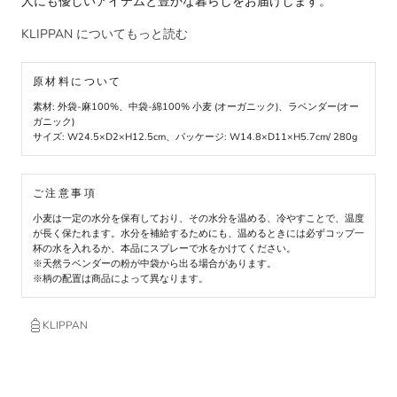
人にも優しいアイテムと豊かな暮らしをお届けします。
KLIPPAN についてもっと読む
原材料について
素材: 外袋-麻100%、中袋-綿100% 小麦 (オーガニック)、ラベンダー(オー
ガニック)
サイズ: W24.5×D2×H12.5cm、パッケージ: W14.8×D11×H5.7cm/ 280g
ご注意事項
小麦は一定の水分を保有しており、その水分を温める、冷やすことで、温度
が長く保たれます。水分を補給するためにも、温めるときには必ずコップ一
杯の水を入れるか、本品にスプレーで水をかけてください。
※天然ラベンダーの粉が中袋から出る場合があります。
※柄の配置は商品によって異なります。
KLIPPAN