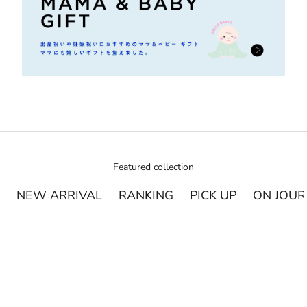
Featured collection
NEW ARRIVAL
RANKING
PICK UP
ON JOU
¥250オフ