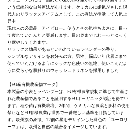
スウェーデンには「温めた小麦の熱を生かして不調を癒す」と
いう伝統的な自然療法があります。ケミカルに嫌気がさした現
代人のリラックスアイテムとして、この療法が復活して人気上
昇中！
現代人の必需品、アイピロー。使うとその気持ちよさに、目っ
て疲れていたんだと実感します。目の奥までじわーっとゆっく
り癒やしてくれます。
リラックス効果があるといわれているラベンダーの香り。
シンプルなデザインをお好みの方、男性、幅広い年代層にまで
使っていただけるようにシックな色使いの無地、使いこんだよ
うに柔らかな肌触りのウォッシュドリネンを採用しました
【EU産有機農産物マーク】
本製品の小麦とラベンダーは、EU有機農業規制に準じて生産さ
れた農産物であることを証明するEUオーガニック認証を得てい
ます。種や苗は有機栽培、2年間、ケミカルな農薬と肥料の使用
禁止などEU有機農業は世界で一番厳しい基準を目指していま
す。欧州旗の象徴、12個の星をデザインした緑色の「ユーロリ
ーフ」は、欧州と自然の融合をイメージしています。