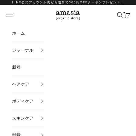
コンテンツへスキップ
LINE公式アカウント友だち追加で500円OFFクーポンプレゼント！
amasia organic store
メニュー
検索
カート
ホーム
ジャーナル
新着
ヘアケア
ボディケア
スキンケア
雑貨