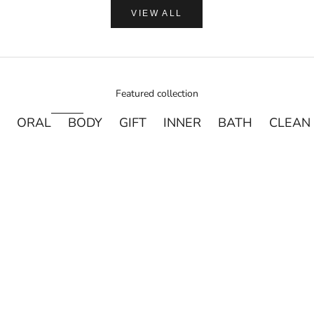
VIEW ALL
Featured collection
ORAL
BODY
GIFT
INNER
BATH
CLEAN
売り切れ
売り切れ