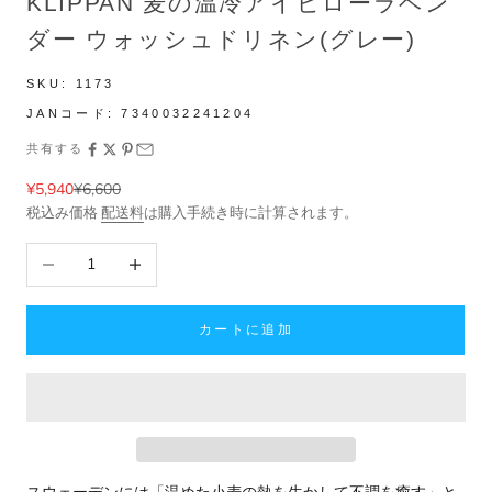
KLIPPAN 麦の温冷アイピローラベン
ダー ウォッシュドリネン(グレー)
SKU:
1173
JANコード:
7340032241204
共有する
セール価格
通常価格
¥5,940
¥6,600
税込み価格
配送料
は購入手続き時に計算されます。
数量を減らす
数量を増やす
カートに追加