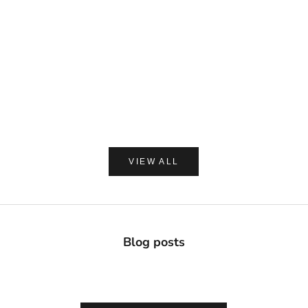
DAVIDS
MADE OF O
Davids ホワイトニングトゥースペースト チャコー
made of Organics 
ル 149g
ト シルクパウダ
セール価格
セー
¥2,420
¥1,8
(0.0)
VIEW ALL
Blog posts