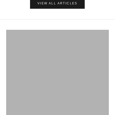
VIEW ALL ARTICLES
ナチュラルに心地よく、肌を守る
UVケア＆アフターサンケア
VIEW PRODUCTS
いろんな作用があります
ハーブティー
VIEW PRODUCTS