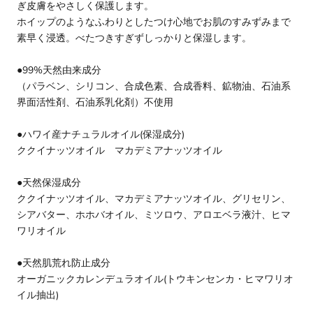
ぎ皮膚をやさしく保護します。
ホイップのようなふわりとしたつけ心地でお肌のすみずみまで
素早く浸透。べたつきすぎずしっかりと保湿します。
●99%天然由来成分
（パラベン、シリコン、合成色素、合成香料、鉱物油、石油系
界面活性剤、石油系乳化剤）不使用
●ハワイ産ナチュラルオイル(保湿成分)
ククイナッツオイル マカデミアナッツオイル
●天然保湿成分
ククイナッツオイル、マカデミアナッツオイル、グリセリン、
シアバター、ホホバオイル、ミツロウ、アロエベラ液汁、ヒマ
ワリオイル
●天然肌荒れ防止成分
オーガニックカレンデュラオイル(トウキンセンカ・ヒマワリオ
イル抽出)