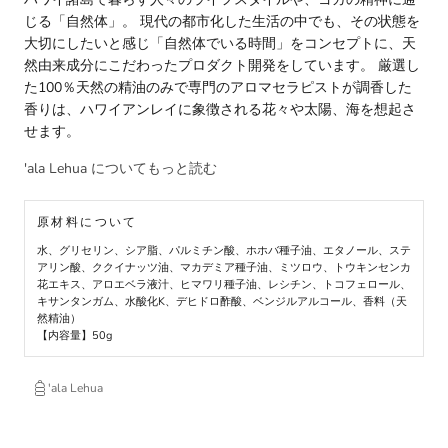
じる「自然体」。 現代の都市化した生活の中でも、その状態を
大切にしたいと感じ「自然体でいる時間」をコンセプトに、天
然由来成分にこだわったプロダクト開発をしています。 厳選し
た100％天然の精油のみで専門のアロマセラピストが調香した
香りは、ハワイアンレイに象徴される花々や太陽、海を想起さ
せます。
'ala Lehua についてもっと読む
原材料について
水、グリセリン、シア脂、パルミチン酸、ホホバ種子油、エタノール、ステ
アリン酸、ククイナッツ油、マカデミア種子油、ミツロウ、トウキンセンカ
花エキス、アロエベラ液汁、ヒマワリ種子油、レシチン、トコフェロール、
キサンタンガム、水酸化K、デヒドロ酢酸、ベンジルアルコール、香料（天
然精油）
【内容量】50g
'ala Lehua