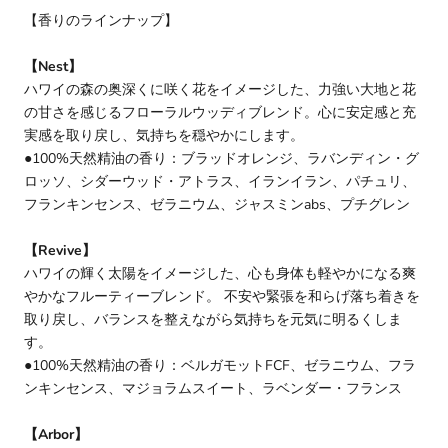
【香りのラインナップ】
【Nest】
ハワイの森の奥深くに咲く花をイメージした、力強い大地と花
の甘さを感じるフローラルウッディブレンド。心に安定感と充
実感を取り戻し、気持ちを穏やかにします。
●100%天然精油の香り：ブラッドオレンジ、ラバンディン・グ
ロッソ、シダーウッド・アトラス、イランイラン、パチュリ、
フランキンセンス、ゼラニウム、ジャスミンabs、プチグレン
【Revive】
ハワイの輝く太陽をイメージした、心も身体も軽やかになる爽
やかなフルーティーブレンド。 不安や緊張を和らげ落ち着きを
取り戻し、バランスを整えながら気持ちを元気に明るくしま
す。
●100%天然精油の香り：ベルガモットFCF、ゼラニウム、フラ
ンキンセンス、マジョラムスイート、ラベンダー・フランス
【Arbor】