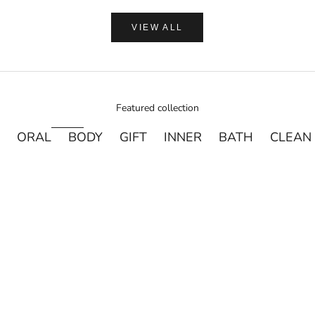
VIEW ALL
Featured collection
ORAL
BODY
GIFT
INNER
BATH
CLEAN
売り切れ
売り切れ