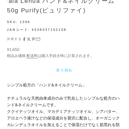
'ala Lehua ハンド&ネイルクリーム
50g Purify(ピュリファイ)
SKU:
1396
JANコード:
4538037102108
共有する
セール価格
¥1,650
税込み価格
配送料
は購入手続き時に計算されます。
売り切れ
シンプル処方の「ハンド&ネイルクリーム」
ナチュラルな天然由来成分のみで乳化したシンプルな処方のハ
ンド&ネイルクリームです。
ククイナッツオイル、マカデミアナッツオイル、シアバター、
アロエベラ液汁などの保湿成分を贅沢に配合し、オーガニック
カレンデュラオイルを加えることで保湿だけでなく肌荒れを防