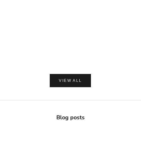
DAVIDS
MADE OF O
Davids ホワイトニングトゥースペースト チャコー
made of Organics 
ル 149g
ト シルクパウダ
セール価格
セー
¥2,420
¥1,8
(0.0)
VIEW ALL
Blog posts