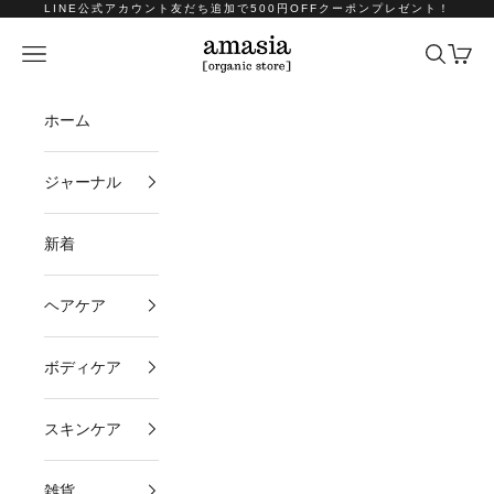
コンテンツへスキップ
LINE公式アカウント友だち追加で500円OFFクーポンプレゼント！
amasia organic store
メニュー
検索
カート
ホーム
ジャーナル
新着
ヘアケア
ボディケア
スキンケア
雑貨