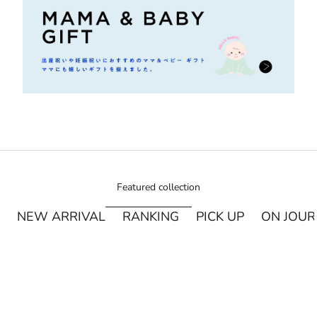
Featured collection
NEW ARRIVAL
RANKING
PICK UP
ON JOU
¥250オフ