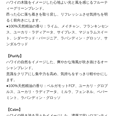
ハワイの木陰をイメージした心地よい光と風を感じるフルーテ
ィーグリーンブレンド。
昂った心に落ち着きを取り戻し、リフレッシュさせ気持ちを明
るく前向きにします。
●100%天然精油の香り：ライム、メイチャン、フランキンセン
ス、ユーカリ・ラディアータ、サイプレス、マジョラムスイー
ト、シダーウッド・バージニア、ラバンディン・グロッソ、サ
ンダルウッド
【Purify】
ハワイの自然をイメージした、爽やかな海風が吹き抜けるオー
シャンブレンド。
意識をクリアにし集中力を高め、気持ちをすっきり軽やかにし
ます。
●100%天然精油の香り：ベルガモットFCF、ユーカリ・グロブ
ルス、ユーカリ・ラディアータ、ミルラ、フェンネル、ペパー
ミント、ラバンディン・グロッソ
【Calm】
ハワイの咲き誇る花々をイメージした、濃厚で甘いロマンティ