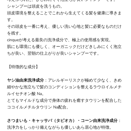
シャンプーは頭皮を洗うもの。
頭皮環境を整えることでこれから生えてくる髪を健康に導きま
す。
その頭皮を一番に考え、優しい洗い心地と髪に必要なものだけ
を残す。
cinqueが考える最良の洗浄成分で、極上の使用感を実現。
肌にも環境にも優しく、オーガニックだけどきしみにくく泡立
ちが良い、翌朝の仕上がりが良いシャンプーです。
【特徴的な成分】
ヤシ油由来洗浄成分
：アレルギーリスクが極めて少なく、きめ
細やかな泡立ちで髪のコンディションを整えるラウロイルメチ
ルイセチオン酸 Na。
とてもマイルドな成分で身体の疲れを癒すタウリンを配合した
ココイルメチルタウリン Na配合。
さつまいも・キャッサバ（タピオカ）・コーン由来洗浄成分
：
洗浄力をしっかり備えながらも優しいあら居心地が特徴。