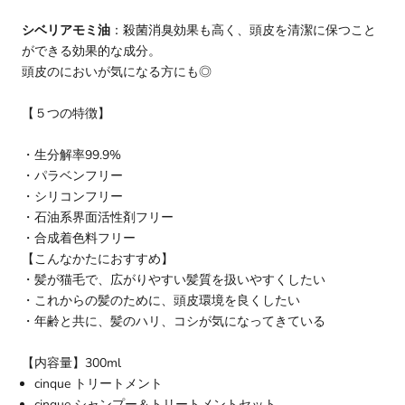
シベリアモミ油
：殺菌消臭効果も高く、頭皮を清潔に保つこと
ができる効果的な成分。
頭皮のにおいが気になる方にも◎
【５つの特徴】
・
生分解率99.9%
・パラベンフリー
・シリコンフリー
・石油系界面活性剤フリー
・合成着色料フリー
【こんなかたにおすすめ】
・髪が猫毛で、広がりやすい髪質を扱いやすくしたい
・これからの髪のために、頭皮環境を良くしたい
・年齢と共に、髪のハリ、コシが気になってきている
【内容量】300ml
cinque トリートメント
cinque シャンプー＆トリートメントセット