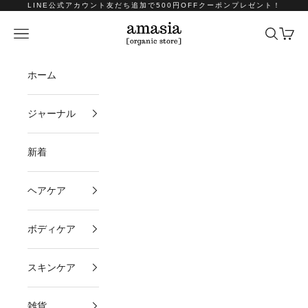
コンテンツへスキップ
LINE公式アカウント友だち追加で500円OFFクーポンプレゼント！
amasia organic store
メニュー
検索
カート
ホーム
ジャーナル
新着
ヘアケア
ボディケア
スキンケア
雑貨