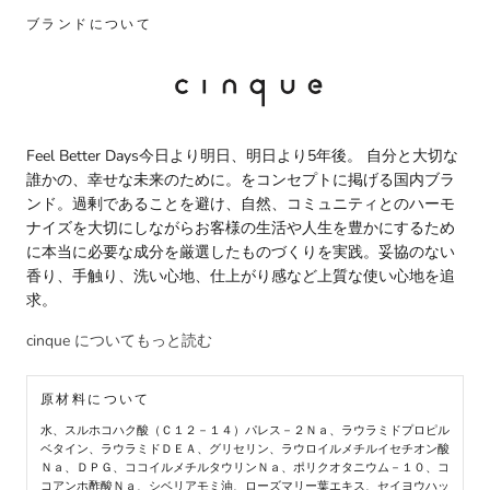
ブランドについて
Feel Better Days今日より明日、明日より5年後。 自分と大切な
誰かの、幸せな未来のために。をコンセプトに掲げる国内ブラ
ンド。過剰であることを避け、自然、コミュニティとのハーモ
ナイズを大切にしながらお客様の生活や人生を豊かにするため
に本当に必要な成分を厳選したものづくりを実践。妥協のない
香り、手触り、洗い心地、仕上がり感など上質な使い心地を追
求。
cinque についてもっと読む
原材料について
水、スルホコハク酸（Ｃ１２－１４）パレス－２Ｎａ、ラウラミドプロピル
ベタイン、ラウラミドＤＥＡ、グリセリン、ラウロイルメチルイセチオン酸
Ｎａ、ＤＰＧ、ココイルメチルタウリンＮａ、ポリクオタニウム－１０、コ
コアンホ酢酸Ｎａ、シベリアモミ油、ローズマリー葉エキス、セイヨウハッ