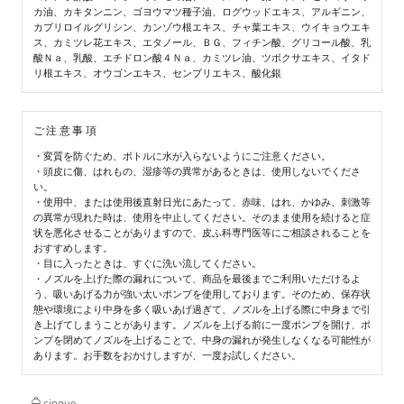
カ油、カキタンニン、ゴヨウマツ種子油、ログウッドエキス、アルギニン、
カプリロイルグリシン、カンゾウ根エキス、チャ葉エキス、ウイキョウエキ
ス、カミツレ花エキス、エタノール、ＢＧ、フィチン酸、グリコール酸、乳
酸Ｎａ、乳酸、エチドロン酸４Ｎａ、カミツレ油、ツボクサエキス、イタド
リ根エキス、オウゴンエキス、センブリエキス、酸化銀
ご注意事項
・変質を防ぐため、ボトルに水が入らないようにご注意ください。
・頭皮に傷、はれもの、湿疹等の異常があるときは、使用しないでくださ
い。
・使用中、または使用後直射日光にあたって、赤味、はれ、かゆみ、刺激等
の異常が現れた時は、使用を中止してください。そのまま使用を続けると症
状を悪化させることがありますので、皮ふ科専門医等にご相談されることを
おすすめします。
・目に入ったときは、すぐに洗い流してください。
・ノズルを上げた際の漏れについて、商品を最後までご利用いただけるよ
う、吸いあげる力が強い太いポンプを使用しております。そのため、保存状
態や環境により中身を多く吸いあげ過ぎて、ノズルを上げる際に中身まで引
き上げてしまうことがあります。ノズルを上げる前に一度ポンプを開け、ポ
ンプを閉めてノズルを上げることで、中身の漏れが発生しなくなる可能性が
あります。お手数をおかけしますが、一度お試しください。
cinque