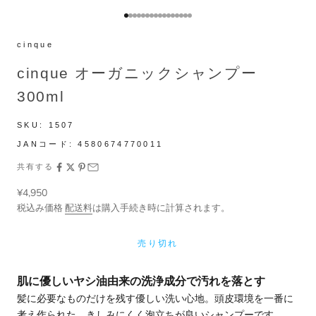
I18n Error: Missing interpolation value 
I18n Error: Missing interpolation value
I18n Error: Missing interpolation valu
I18n Error: Missing interpolation val
I18n Error: Missing interpolation va
I18n Error: Missing interpolation va
I18n Error: Missing interpolation v
I18n Error: Missing interpolation 
I18n Error: Missing interpolation
I18n Error: Missing interpolatio
I18n Error: Missing interpolati
I18n Error: Missing interpolat
I18n Error: Missing interpola
I18n Error: Missing interpol
I18n Error: Missing interpol
I18n Error: Missing interpo
cinque
cinque オーガニックシャンプー
300ml
SKU:
1507
JANコード:
4580674770011
共有する
セール価格
¥4,950
税込み価格
配送料
は購入手続き時に計算されます。
売り切れ
肌に優しいヤシ油由来の洗浄成分で汚れを落とす
髪に必要なものだけを残す優しい洗い心地。頭皮環境を一番に
考え作られた、きしみにくく泡立ちが良いシャンプーです。