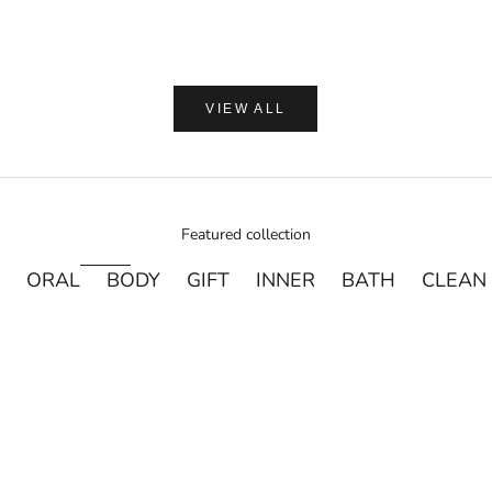
VIEW ALL
Featured collection
ORAL
BODY
GIFT
INNER
BATH
CLEAN
売り切れ
売り切れ