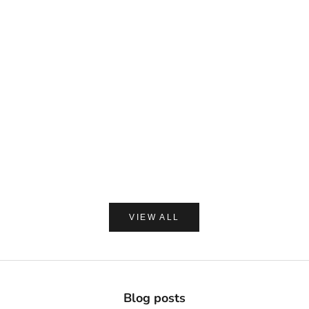
DAVIDS
MADE OF O
Davids ホワイトニングトゥースペースト チャコー
made of Organics 
ル 149g
ト シルクパウダ
セール価格
セー
¥2,420
¥1,8
(0.0)
VIEW ALL
Blog posts