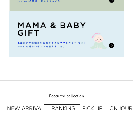
Featured collection
NEW ARRIVAL
RANKING
PICK UP
ON JOU
¥250オフ