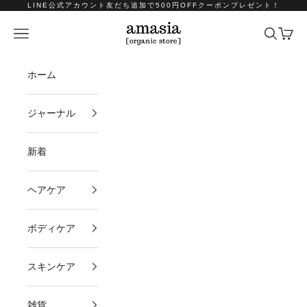
コンテンツへスキップ
LINE公式アカウント友だち追加で500円OFFクーポンプレゼント！
amasia organic store
メニュー
検索
カート
ホーム
ジャーナル
新着
ヘアケア
ボディケア
スキンケア
雑貨