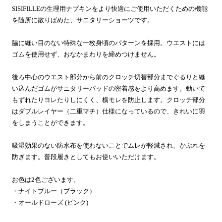
SISIFILLEの生理用ナプキンをより快適にご使用いただくための機能
を随所に散りばめた、サニタリーショーツです。
脇に縫い目のない特殊な一枚身頃のパターンを採用。ウエストには
ゴムを使用せず、おなかまわりを締めつけません。
後ろ中心のウエスト部分から前のクロッチ切替部分までぐるりと縫
い込んだゴムがサニタリーパッドの密着感をより高めます。動いて
もずれたりヨレたりしにくく、横モレを防止します。クロッチ部分
はダブルレイヤー（二重マチ）仕様になっているので、きれいに羽
をしまうことができます。
吸湿効果のない防水布を使わないことでムレが軽減され、かぶれを
防ぎます。普段履きとしてもお使いいただけます。
お色は2色ございます。
・ナイトブルー（ブラック
）
・オールドローズ (ピンク)