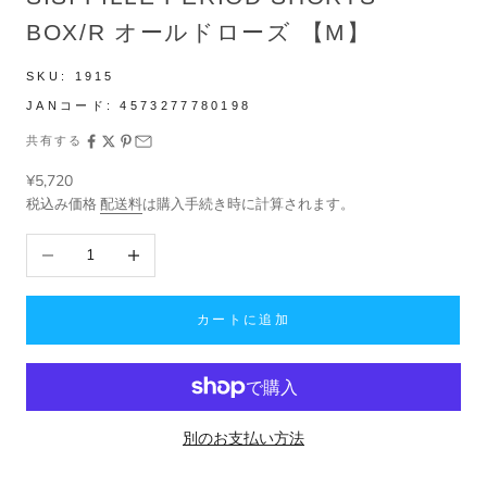
BOX/R オールドローズ 【M】
SKU:
1915
JANコード:
4573277780198
共有する
セール価格
¥5,720
税込み価格
配送料
は購入手続き時に計算されます。
数量を減らす
数量を増やす
カートに追加
別のお支払い方法