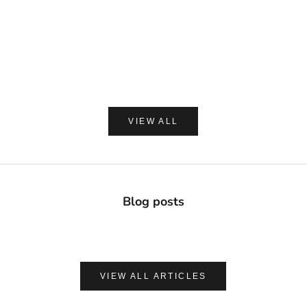
DAVIDS
MADE OF O
Davids ホワイトニングトゥースペースト チャコー
made of Organics 
ル 149g
ト シルクパウダ
セール価格
セー
¥2,420
¥1,8
(0.0)
VIEW ALL
Blog posts
VIEW ALL ARTICLES
ナチュラルに心地よく、肌を守る