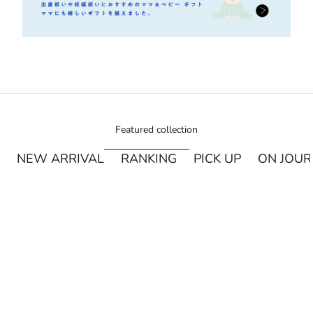
Featured collection
NEW ARRIVAL
RANKING
PICK UP
ON JOU
¥250オフ