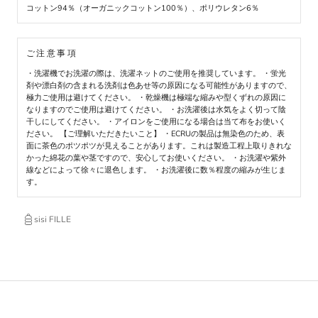
コットン94％（オーガニックコットン100％）、ポリウレタン6％
ご注意事項
・洗濯機でお洗濯の際は、洗濯ネットのご使用を推奨しています。 ・蛍光
剤や漂白剤の含まれる洗剤は色あせ等の原因になる可能性がありますので、
極力ご使用は避けてください。 ・乾燥機は極端な縮みや型くずれの原因に
なりますのでご使用は避けてください。 ・お洗濯後は水気をよく切って陰
干しにしてください。 ・アイロンをご使用になる場合は当て布をお使いく
ださい。 【ご理解いただきたいこと】 ・ECRUの製品は無染色のため、表
面に茶色のポツポツが見えることがあります。これは製造工程上取りきれな
かった綿花の葉や茎ですので、安心してお使いください。 ・お洗濯や紫外
線などによって徐々に退色します。 ・お洗濯後に数％程度の縮みが生じま
す。
sisi FILLE