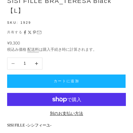
SISI FILLE BRA_TERESA Black
【L】
SKU:
1929
共有する
セール価格
¥9,300
税込み価格
配送料
は購入手続き時に計算されます。
数量を減らす
数量を増やす
カートに追加
別のお支払い方法
SISI FILLE -シシフィーユ-