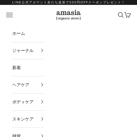
コンテンツへスキップ
LINE公式アカウント友だち追加で500円OFFクーポンプレゼント！
amasia organic store
メニュー
検索
カート
ホーム
ジャーナル
新着
ヘアケア
ボディケア
スキンケア
雑貨