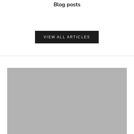
Blog posts
VIEW ALL ARTICLES
ナチュラルに心地よく、肌を守る
UVケア＆アフターサンケア
VIEW PRODUCTS
いろんな作用があります