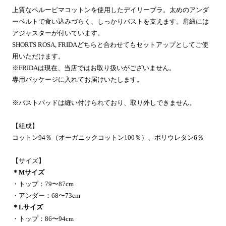
上質なペルーピマコットンを使用したデイリーブラ。太めのアンダ
ーベルトで食い込みづらく、しっかりバストを支えます。肩紐には
アジャスターが付いています。
SHORTS ROSA, FRIDAどちらと合わせてもセットアップとしてご使
用いただけます。
※FRIDAは現在、当店ではお取り扱いがございません。
専用パッケージに入れてお届けいたします。
※バストパッドは縫い付けられており、取り外しできません。
【組成】
コットン94％（オーガニックコットン100％）、ポリウレタン6％
【サイズ】
＊Mサイズ
・トップ：79〜87cm
・アンダー：68〜73cm
＊Lサイズ
・トップ：86〜94cm