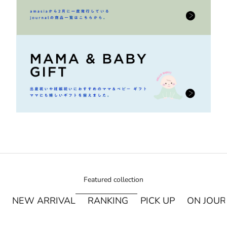
Featured collection
NEW ARRIVAL
RANKING
PICK UP
ON JOU