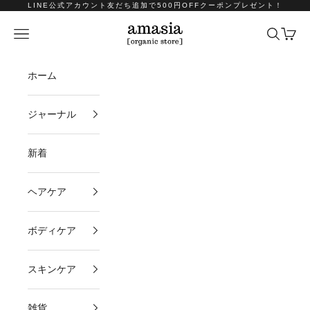
コンテンツへスキップ
LINE公式アカウント友だち追加で500円OFFクーポンプレゼント！
amasia organic store
メニュー
検索
カート
ホーム
ジャーナル
新着
ヘアケア
ボディケア
スキンケア
雑貨