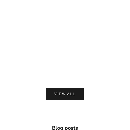
DAVIDS
MADE OF O
Davids ホワイトニングトゥースペースト チャコー
made of Organics 
ル 149g
ト シルクパウダ
セール価格
セー
¥2,420
¥1,8
(0.0)
VIEW ALL
Blog posts