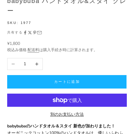
babybuba ハンドタオル&スタイ グレ
ー
SKU:
1977
共有する
セール価格
¥1,800
税込み価格
配送料
は購入手続き時に計算されます。
数量を減らす
数量を増やす
カートに追加
別のお支払い方法
babybubaのハンドタオル＆スタイ 新色が加わりました！
オーガニックコットン100%のハンドタオルは、優しいふわふ