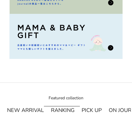
Featured collection
NEW ARRIVAL
RANKING
PICK UP
ON JOU
¥250オフ