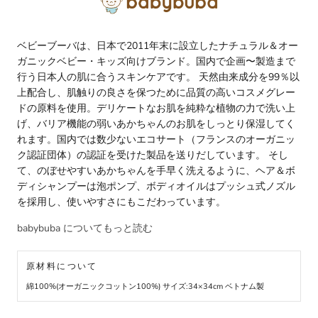
ベビーブーバは、日本で2011年末に設立したナチュラル＆オー
ガニックベビー・キッズ向けブランド。国内で企画〜製造まで
行う日本人の肌に合うスキンケアです。 天然由来成分を99％以
上配合し、肌触りの良さを保つために品質の高いコスメグレー
ドの原料を使用。デリケートなお肌を純粋な植物の力で洗い上
げ、バリア機能の弱いあかちゃんのお肌をしっとり保湿してく
れます。国内では数少ないエコサート（フランスのオーガニッ
ク認証団体）の認証を受けた製品を送りだしています。 そし
て、のぼせやすいあかちゃんを手早く洗えるように、ヘア＆ボ
ディシャンプーは泡ポンプ、ボディオイルはプッシュ式ノズル
を採用し、使いやすさにもこだわっています。
babybuba についてもっと読む
原材料について
綿100%(オーガニックコットン100%) サイズ:34×34cm ベトナム製