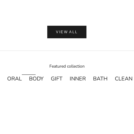
VIEW ALL
Featured collection
ORAL
BODY
GIFT
INNER
BATH
CLEAN
売り切れ
売り切れ