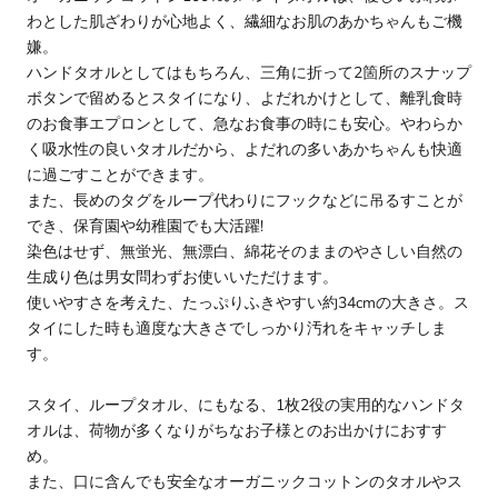
わとした肌ざわりが心地よく、繊細なお肌のあかちゃんもご機
嫌。
ハンドタオルとしてはもちろん、三角に折って2箇所のスナップ
ボタンで留めるとスタイになり、よだれかけとして、離乳食時
のお食事エプロンとして、急なお食事の時にも安心。やわらか
く吸水性の良いタオルだから、よだれの多いあかちゃんも快適
に過ごすことができます。
また、長めのタグをループ代わりにフックなどに吊るすことが
でき、保育園や幼稚園でも大活躍!
染色はせず、無蛍光、無漂白、綿花そのままのやさしい自然の
生成り色は男女問わずお使いいただけます。
使いやすさを考えた、たっぷりふきやすい約34cmの大きさ。ス
タイにした時も適度な大きさでしっかり汚れをキャッチしま
す。
スタイ、ループタオル、にもなる、1枚2役の実用的なハンドタ
オルは、荷物が多くなりがちなお子様とのお出かけにおすす
め。
また、口に含んでも安全なオーガニックコットンのタオルやス