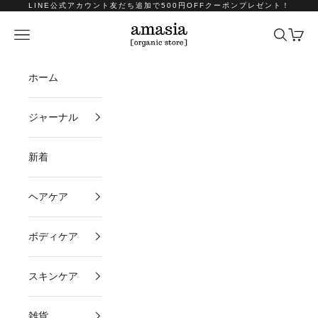
コンテンツへスキップ
LINE公式アカウント友だち追加で500円OFFクーポンプレゼント！
amasia organic store
メニュー
検索
カート
ホーム
ジャーナル
新着
ヘアケア
ボディケア
スキンケア
雑貨