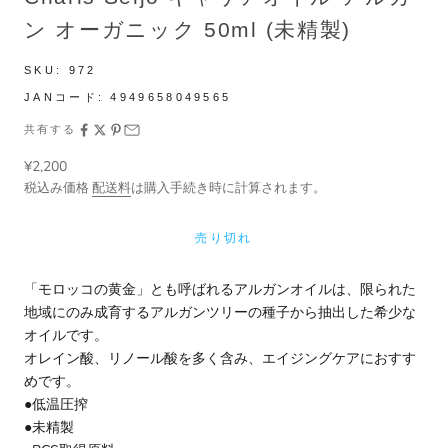
ン オーガニック 50ml (未精製)
SKU:
972
JANコード:
4949658049565
共有する
セール価格
¥2,200
税込み価格
配送料
は購入手続き時に計算されます。
売り切れ
「モロッコの黄金」とも呼ばれるアルガンオイルは、限られた
地域にのみ成育するアルガンツリーの種子から抽出した希少な
オイルです。
オレイン酸、リノール酸を多く含み、エイジングケアにおすす
めです。
●低温圧搾
●未精製