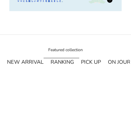
Featured collection
NEW ARRIVAL
RANKING
PICK UP
ON JOU
¥250オフ