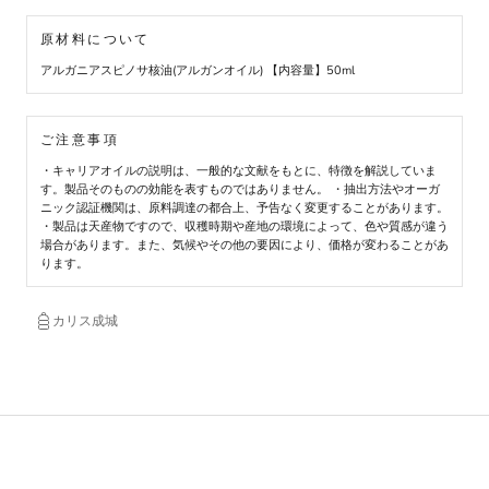
原材料について
アルガニアスピノサ核油(アルガンオイル) 【内容量】50ml
ご注意事項
・キャリアオイルの説明は、一般的な文献をもとに、特徴を解説していま
す。製品そのものの効能を表すものではありません。 ・抽出方法やオーガ
ニック認証機関は、原料調達の都合上、予告なく変更することがあります。
・製品は天産物ですので、収穫時期や産地の環境によって、色や質感が違う
場合があります。また、気候やその他の要因により、価格が変わることがあ
ります。
カリス成城