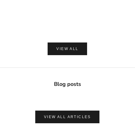
Davids ホワイトニングトゥースペースト チャコー
made of Organics 
ル 149g
ト シルクパウダ
セール価格
セー
¥2,420
¥1,8
(0.0)
VIEW ALL
Blog posts
VIEW ALL ARTICLES
ナチュラルに心地よく、肌を守る
UVケア＆アフターサンケア