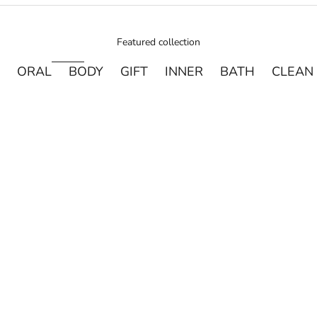
Featured collection
ORAL
BODY
GIFT
INNER
BATH
CLEAN
売り切れ
売り切れ
DAVIDS
MADE OF O