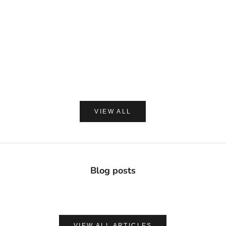
DAVIDS
MADE OF O
Davids ホワイトニングトゥースペースト チャコー
made of Organics 
ル 149g
ト シルクパウダ
セール価格
セー
¥2,420
¥1,8
(0.0)
VIEW ALL
Blog posts
VIEW ALL ARTICLES