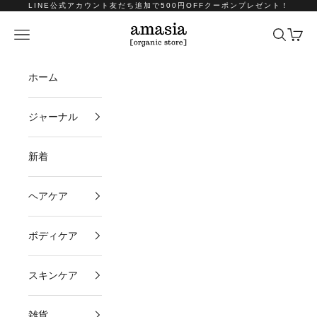
コンテンツへスキップ
LINE公式アカウント友だち追加で500円OFFクーポンプレゼント！
amasia organic store
メニュー
検索
カート
ホーム
ジャーナル
新着
ヘアケア
ボディケア
スキンケア
雑貨