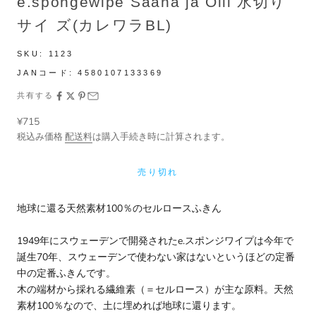
e.spongewipe Saana ja Olli 水切り
サイ ズ(カレワラBL)
SKU:
1123
JANコード:
4580107133369
共有する
セール価格
¥715
税込み価格
配送料
は購入手続き時に計算されます。
売り切れ
地球に還る天然素材100％のセルロースふきん
1949年にスウェーデンで開発されたe.スポンジワイプは今年で
誕生70年、スウェーデンで使わない家はないというほどの定番
中の定番ふきんです。
木の端材から採れる繊維素（＝セルロース）が主な原料。天然
素材100％なので、土に埋めれば地球に還ります。