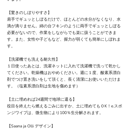
【驚きのしぼりやすさ】
肩手でギュッとしぼるだけで、ほとんどの水分がなくなり、水
滴が滴りません。綿の台フキンのように両手でギュッとしぼる
必要がないので、作業をしながらでも楽に扱うことができま
す。また、女性や子どもなど、握力が弱くても簡単にしぼれま
す。
【洗濯機でも洗える耐久性】
１日使ったあとは、洗濯ネットに入れて洗濯機で洗って乾かし
てください。乾燥機はおやめください。週に１度、酸素系漂白
剤でつけ置き洗いをして頂くと、長く清潔にお使いいただけま
す。（塩素系漂白剤は生地を傷めます）
【土に埋めれば24週間で地球に還る】
役目を終えたら燃えるごみに出すか、土に埋めてもＯK！e.スポ
ンジワイプは、微生物により100％生分解されます。
【Saana ja Olli デザイン】