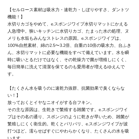
【セルロース素材は吸水力・速乾力・しぼりやすさ、ダントツ
機能！】
水切りカゴをやめて、e.スポンジワイプ水切りマットにかえる
人急増中。狭いキッチンに水切りカゴ、たまった水の処理、ヌ
メリも水垢もみんなストレスの原因。e.スポンジワイプは、
100%自然素材、綿の2.5〜3.2倍、自重の10倍の吸水力、台ふき
ん、水切りマットに必要な機能をすべて備えています。水を瞬
時に吸いとるだけではなく、その乾燥力で菌が増殖しにくく、
毎日簡単に洗えて清潔を保てるのも愛用者が増えるゆえんで
す。
【たくさん水を吸うのに速乾力抜群、抗菌効果で臭くならな
い！】
放っておくとイヤなニオイがする台フキン。
その主な原因は、生乾きで繁殖する雑菌です。e.スポンジワイ
プはその名の通り、スポンジのように乾きが早いため、雑菌が
繁殖しにくく衛生的。乾くとパリパリ、e.スポンジワイプが波
打つほど。濡らせばすぐにやわらかくなり、たくさんの水を吸
います。