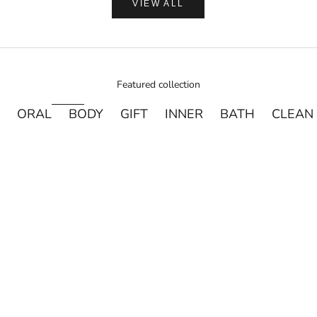
VIEW ALL
Featured collection
ORAL
BODY
GIFT
INNER
BATH
CLEAN
売り切れ
売り切れ