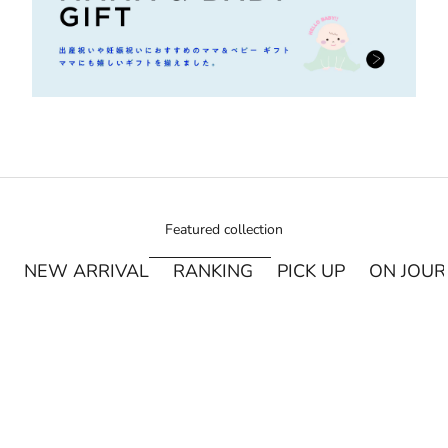
Featured collection
NEW ARRIVAL
RANKING
PICK UP
ON JOU
¥250オフ