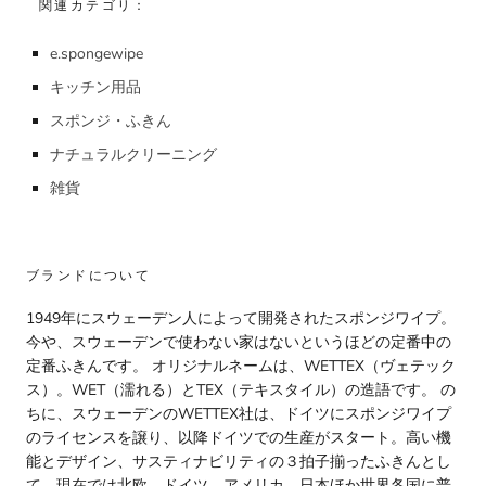
関連カテゴリ：
e.spongewipe
キッチン用品
スポンジ・ふきん
ナチュラルクリーニング
雑貨
ブランドについて
1949年にスウェーデン人によって開発されたスポンジワイプ。
今や、スウェーデンで使わない家はないというほどの定番中の
定番ふきんです。 オリジナルネームは、WETTEX（ヴェテック
ス）。WET（濡れる）とTEX（テキスタイル）の造語です。 の
ちに、スウェーデンのWETTEX社は、ドイツにスポンジワイプ
のライセンスを譲り、以降ドイツでの生産がスタート。高い機
能とデザイン、サスティナビリティの３拍子揃ったふきんとし
て、現在では北欧、ドイツ、アメリカ、日本ほか世界各国に普