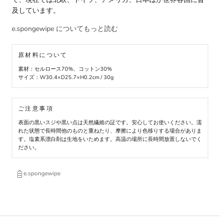
及しています。
e.spongewipe についてもっと読む
原材料について
素材：セルロース70%、コットン30%
サイズ：W30.4×D25.7×H0.2cm / 30g
ご注意事項
表面の黒いスジや黒い点は天然繊維の証です。安心してお使いください。濡
れた状態で長時間他のものと重ねたり、摩擦により色移りする場合がありま
す。塩素系漂白剤は生地をいためます。高温の場所に長時間放置しないでく
ださい。
e.spongewipe