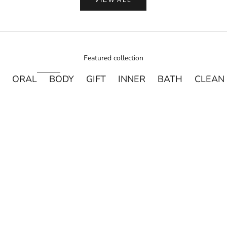
VIEW ALL
Featured collection
ORAL
BODY
GIFT
INNER
BATH
CLEAN
売り切れ
売り切れ