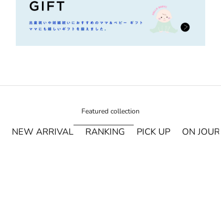
Featured collection
NEW ARRIVAL
RANKING
PICK UP
ON JOU
¥250オフ