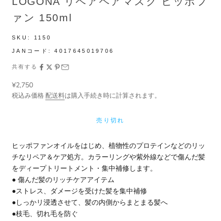
LOGONA リペアヘアマスク ヒッポフ
ァン 150ml
SKU:
1150
JANコード:
4017645019706
共有する
セール価格
¥2,750
税込み価格
配送料
は購入手続き時に計算されます。
売り切れ
ヒッポファンオイルをはじめ、植物性のプロテインなどのリッ
チなリペア＆ケア処方。カラーリングや紫外線などで傷んだ髪
をディープトリートメント・集中補修します。
● 傷んだ髪のリッチケアアイテム
●ストレス、ダメージを受けた髪を集中補修
●しっかリ浸透させて、髪の内側からまとまる髪へ
●枝毛、切れ毛を防ぐ