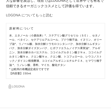
大な影響を及ぼし、現在ではLOGONAとして世界中でも有名で
信頼できるオーガニックコスメとして評価を得ています。
LOGONA についてもっと読む
原材料について
水、エタノール（小麦由来）*、ステアリン酸グリセリル（ＳＥ）、セタノ
ール、ベタイン、セテアリルアルコール、ブドウ種子油、イヌリン、オリー
ブ油*、リノール酸、加水分解トウモロコシタンパク、加水分解コムギタン
パク、加水分解ダイズタンパク、ヒポファエラムノイデス果実油*、アルギ
ニン、加水分解ホホバエステル、ココイルグルタミン酸２Ｎａ、ココイルグ
ルタミン酸Ｎａ、クエン酸Ｎａ、クエン酸、トコフェロール、レウコノスト
ック／ダイコン根発酵液、ココイルアルギニンエチルＰＣＡ、ヒマワリ種子
油 *、リノレン酸、香料、マイカ、酸化チタン
* は欧州の有機認定成分ですです
【内容量】150ml
LOGONA