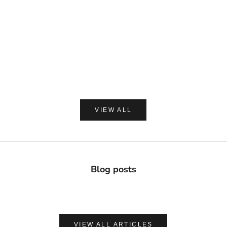
DAVIDS
MADE OF O
Davids ホワイトニングトゥースペースト チャコー
made of Organics 
ル 149g
ト シルクパウダ
セール価格
セー
¥2,420
¥1,8
(0.0)
VIEW ALL
Blog posts
VIEW ALL ARTICLES