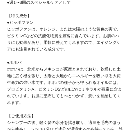
●週1〜3回のスペシャルケアとして
【特長成分】
●ヒッポファン
ヒッポファンは、オレンジ、または太陽のような黄色の実で、
ビタミンCなどの抗酸化物質を豊富に含んでいます。お肌のハ
リにも効果があり、柔軟に整えてくれますので、エイジングケ
アにも注目されている成分です。
●ホホバ
ホホバは、北米からメキシコが原産とされており、乾燥した土
地に広く根を張り、太陽と大地からエネルギーを吸い取る大変
生命力の強い木です。ホホバの種子から得られるオイルには、
プロビタミンA、ビタミンEなどのほかにミネラルが豊富に含ま
れています。お肌に塗布してもべとつかず、潤いを補給してく
れます。
【ご使用方法】
シャンプーの後、軽く髪の水分を拭き取り、適量を毛先のほう
から塗布し、5 〜 10 分ほど成分が浸透するのを待ってから、洗