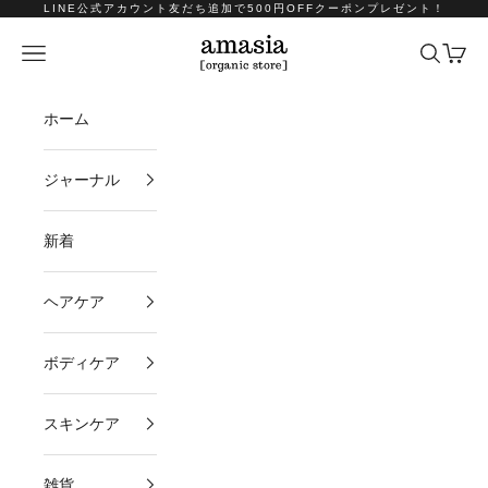
コンテンツへスキップ
LINE公式アカウント友だち追加で500円OFFクーポンプレゼント！
amasia organic store
メニュー
検索
カート
ホーム
ジャーナル
新着
ヘアケア
ボディケア
スキンケア
雑貨