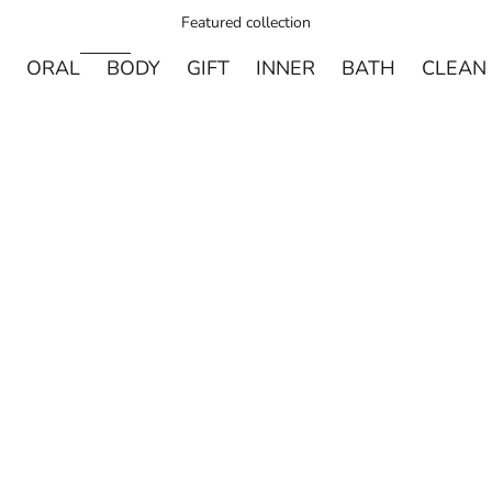
Featured collection
ORAL
BODY
GIFT
INNER
BATH
CLEAN
売り切れ
売り切れ
DAVIDS
MADE OF O
Davids ホワイトニングトゥースペースト チャコー
made of Organics 
ル 149g
ト シルクパウダ