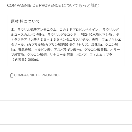
COMPAGNIE DE PROVENCE についてもっと読む
原材料について
水、ラウリル硫酸アンモニウム、コカミドプロピルベタイン 、ラウリルグ
ルコースカルボン酸Na、ラウリルグルコシド 、PEG-40水添ヒマシ油 、テ
トラステアリン酸ＰＥＧ－１５０ペンタエリスリチル、香料、フェノキシエ
タノール、(カプリル酸/カプリン酸)PEG-6グリセリズ、塩化Na、クエン酸
Na、安息香酸、ソルビン酸、アスパラギン酸Mg、グルコン酸亜鉛、オリー
ブ果実油、グルコン酸銅、リナロール 容器、ポンプ、フィルム：プラ
【 内容量】300mL
COMPAGNIE DE PROVENCE