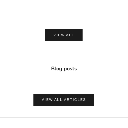
セール価格
セー
¥2,420
¥1,8
(0.0)
VIEW ALL
Blog posts
VIEW ALL ARTICLES
ナチュラルに心地よく、肌を守る
UVケア＆アフターサンケア
VIEW PRODUCTS