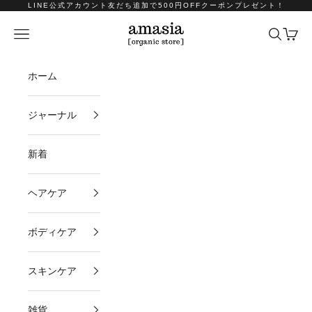
コンテンツへスキップ
LINE公式アカウント友だち追加で500円OFFクーポンプレゼント！
amasia organic store
メニュー
検索
カート
ホーム
ジャーナル
新着
ヘアケア
ボディケア
スキンケア
雑貨