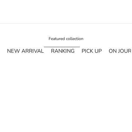
Featured collection
NEW ARRIVAL
RANKING
PICK UP
ON JOU
¥250オフ