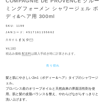
COMPAGNIE DE PROVENCE グルー
ミングフォーメン シャワージェル ボ
ディ&ヘア用 300ml
SKU:
1199
JANコード:
4517161155662
共有する
セール価格
¥4,180
税込み価格
配送料
は購入手続き時に計算されます。
売り切れ
髪と肌にやさしい2in1（ボディー＆ヘア）タイプのシャワージ
ェル。
プロバンス産のオリーブオイルと天然由来の界面活性剤を使
用。肌と髪の皮脂バランスを整え、やわらげながらすっきりと
洗い上げます。