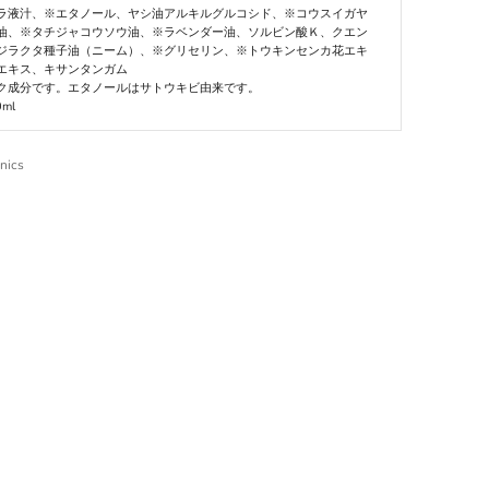
ラ液汁、※エタノール、ヤシ油アルキルグルコシド、※コウスイガヤ
油、※タチジャコウソウ油、※ラベンダー油、ソルビン酸Ｋ、クエン
ジラクタ種子油（ニーム）、※グリセリン、※トウキンセンカ花エキ
エキス、キサンタンガム
ク成分です。エタノールはサトウキビ由来です。
ml
nics