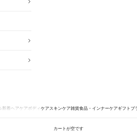
ル
新着
ヘアケア
ボディケア
スキンケア
雑貨
食品・インナーケア
ギフト
ブ
カートが空です