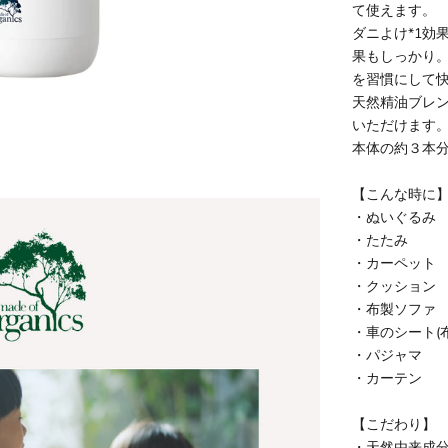
て使えます。
ダニよけ*1効
果もしっかり
を習慣にして
天然精油ブレ
いただけます
本体の約３本
【こんな時に
・ぬいぐるみ
・たたみ
・カーペット
・クッション
・布製ソファ
・車のシート(
・パジャマ
・カーテン
【こだわり】
・天然由来成分