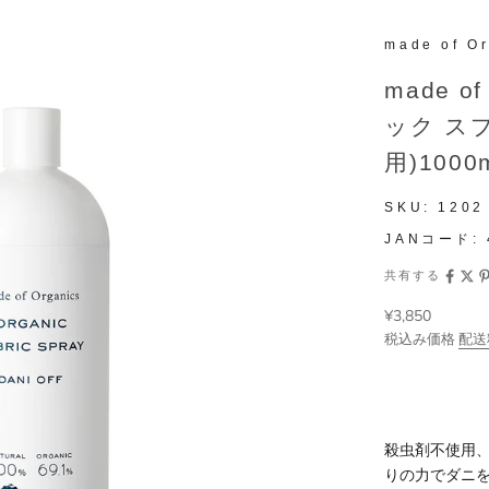
made of O
made 
ック ス
用)1000
SKU:
1202
JANコード:
共有する
セール価格
¥3,850
税込み価格
配送
殺虫剤不使用
りの力でダニ