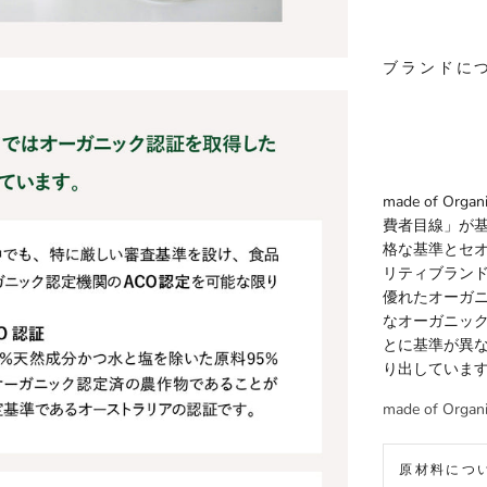
ブランドに
made of 
費者目線」が
格な基準とセ
リティブラン
優れたオーガ
なオーガニッ
とに基準が異
り出していま
made of Or
原材料につ