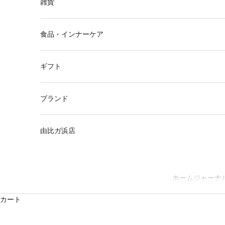
雑貨
食品・インナーケア
ギフト
ブランド
由比ガ浜店
ホーム
ジャーナ
カート