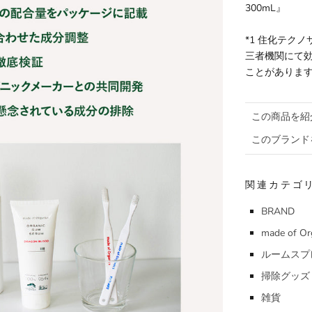
300mL
』
*1 住化テク
三者機関にて
ことがありま
この商品を紹
このブランド
関連カテゴ
BRAND
made of Or
ルームスプ
掃除グッズ
雑貨