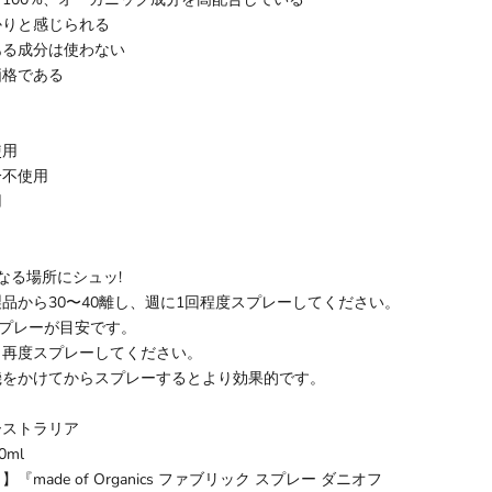
かりと感じられる
ある成分は使わない
価格である
】
使用
分不使用
用
なる場所にシュッ!
品から30〜40離し、週に1回程度スプレーしてください。
スプレーが目安です。
ら再度スプレーしてください。
機をかけてからスプレーするとより効果的です。
ーストラリア
0ml
ら】『
made of Organics ファブリック スプレー ダニオフ