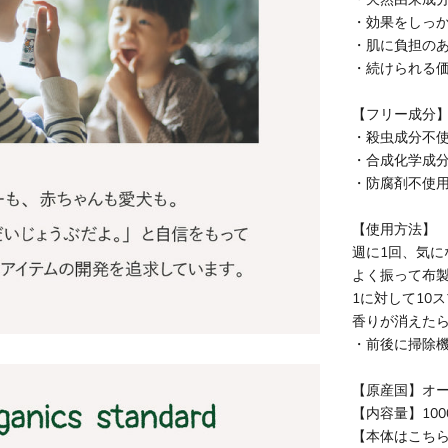
・効果をしっ
・肌に負担の
・続けられる
【フリー成分
・殺虫成分不
・合成化学成
・防腐剤不使
【使用方法】
週に1回、気に
よく振って布製
1に対して10
香りが消えた
・前後に掃除
【原産国】オ
【内容量】100
【本体はこち