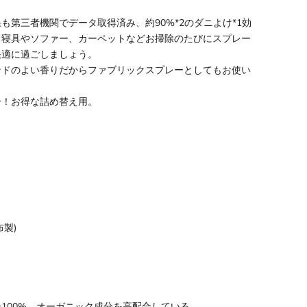
果も第三者機関でデータ取得済み、約90%*2のダニよけ*1効
。寝具やソファー、カーペットなどお掃除のたびにスプレー
快適に過ごしましょう。
ンドのよい香りだからファブリックスプレーとしてもお使い
。
分！お得な詰め替え用。
】
布製)
100%、オーガニック成分を高配合している