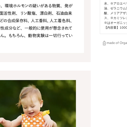
水、※アロエベ
油、ゼラニウム
酸、メリアアザ
ス、※カミツレ
※はオーガニッ
【内容量】1000
made of Orga