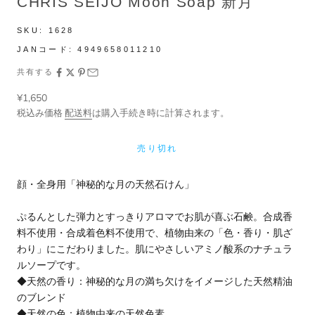
CHRIS SEIJO Moon Soap 新月
SKU:
1628
JANコード:
4949658011210
共有する
セール価格
¥1,650
税込み価格
配送料
は購入手続き時に計算されます。
売り切れ
顔・全身用「神秘的な月の天然石けん」
ぷるんとした弾力とすっきりアロマでお肌が喜ぶ石鹸。合成香
料不使用・合成着色料不使用で、植物由来の「色・香り・肌ざ
わり」にこだわりました。肌にやさしいアミノ酸系のナチュラ
ルソープです。
◆天然の香り：神秘的な月の満ち欠けをイメージした天然精油
のブレンド
◆天然の色：植物由来の天然色素