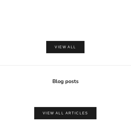
Davids ホワイトニングトゥースペースト チャコー
made of Organics 
ル 149g
ト シルクパウダ
セール価格
セー
¥2,420
¥1,8
(0.0)
VIEW ALL
Blog posts
VIEW ALL ARTICLES
ナチュラルに心地よく、肌を守る
UVケア＆アフターサンケア