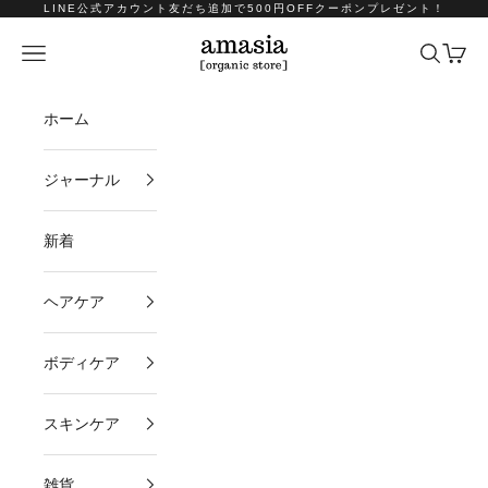
コンテンツへスキップ
LINE公式アカウント友だち追加で500円OFFクーポンプレゼント！
amasia organic store
メニュー
検索
カート
ホーム
ジャーナル
新着
ヘアケア
ボディケア
スキンケア
雑貨