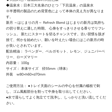
◆温泉水：日本三大名泉のひとつ「下呂温泉」の温泉水
※半透明の製品のため背景色によって本体の見え方が異なりま
す。
新月 ～はじまりの月～ Refresh Blend はじまりの新月は気持ち
の切り替えに適した時期。 心身をすっきりさせる香りでリフレ
ッシュ。 新たにスタートを切るチャンスです。古い習慣を脱ぎ
捨て、何かを始めたい、願いを叶えたい場合にはこの新月の時
が良いとされています。
配合精油： ラベンダー、ベルガモット、レモン、ジュニパーベ
リー、ローズマリー
内容量： 100g
サイズ： 本体サイズ 径55mm（球体）
外装 w80×h60×d70mm
ご使用方法： ●トレイ天面のシールの中心を付属の楊枝で刺
し、ゴム風船部分を割って中身を取り出してください。
●水で濡らしてよく泡立てて洗浄し、しっかりと洗い流してくだ
さい。