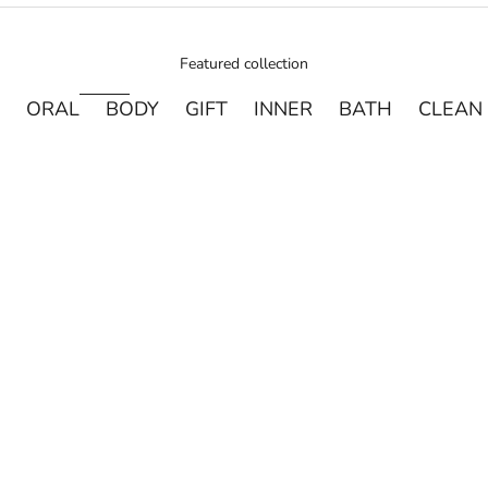
Featured collection
ORAL
BODY
GIFT
INNER
BATH
CLEAN
売り切れ
売り切れ
DAVIDS
MADE OF O