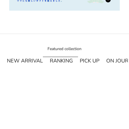
Featured collection
NEW ARRIVAL
RANKING
PICK UP
ON JOU
¥250オフ