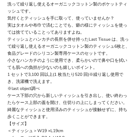
洗って繰り返し使えるオーガニックコットン製のポケットティ
ッシュです。
気付くとティッシュを手に取って、使っていませんか？
実はタオルや布巾で済むことでも、癖の様にティッシュを使っ
ては捨てていることってありますよね。
ティッシュとハンカチの長所を併せ持ったLast Tissue は、洗っ
て繰り返し使えるオーガニックコットン製のティッシュ6枚と、
食品グレードのシリコン製専用ケースのセットです。
小さなハンカチのように使用でき、柔らかいので鼻や口を拭い
ても肌への負担が少ないのも嬉しいポイント。
1 セットで3,100 回以上(1 枚当たり520 回)※繰り返し使用で
き、洗濯機で洗えます。
※last object調べ
ケース下部の穴から新しいティッシュを引き出し、使い終わっ
たらケース上部の蓋を開け、仕切りの上にしまってください。
綺麗なティッシュと使用済みのティッシュが接触せずに、持ち
歩くことができます。
【サイズ】
＜ティッシュ＞W19 ×L19cm