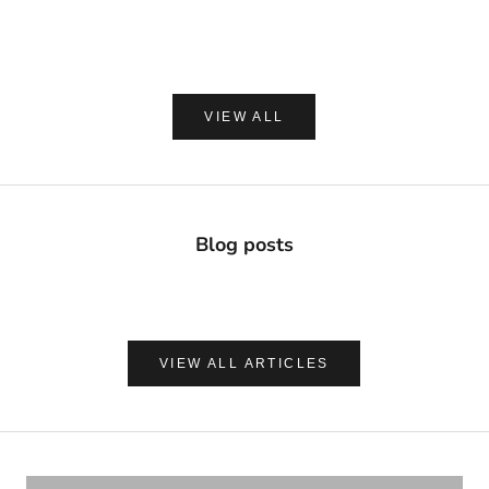
セール価格
セー
¥2,420
¥1,8
(0.0)
VIEW ALL
Blog posts
VIEW ALL ARTICLES
ナチュラルに心地よく、肌を守る
UVケア＆アフターサンケア
VIEW PRODUCTS