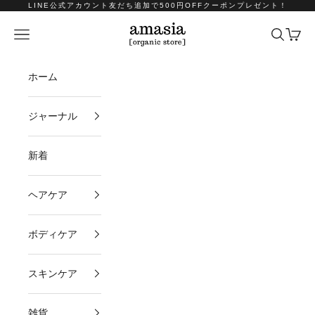
コンテンツへスキップ
LINE公式アカウント友だち追加で500円OFFクーポンプレゼント！
amasia organic store
メニュー
検索
カート
ホーム
ジャーナル
新着
ヘアケア
ボディケア
スキンケア
雑貨