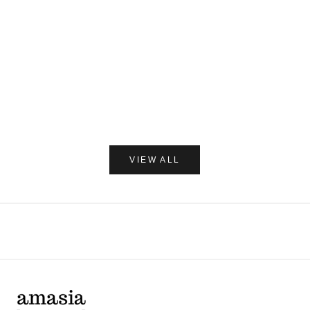
カートに追加
C/O GERD
だいじょう
Care of Gerd COOL リップバーム 10ml
だいじょうぶなもの ダニ
レー 250
セール価格
¥1,980
セー
¥1,7
(0.0)
VIEW ALL