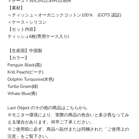
＜ケース＞W5.3×D2.4×H10.8cm
【素材】
＜ティッシュ＞オーガニックコットン100％ (GOTS 認証)
＜ケース＞シリコン
【セット内容】
ティッシュ6枚(専用ケース入り)
【生産国】中国製
【カラー】
Penguin Black(黒)
Krill Peach(ピーチ
)
Dolphin Turquoise(水色)
Turtle Green(緑)
Whale Blue(青)
Last Object のその他の商品は
こちら
から
※モニター環境により、実際の商品の色合いと多少異なってみ
える場合があります。何卒ご了承ください。
※ご使用前に必ず、商品へ貼付または同梱された「ご使用上の
注意」をご覧下さい。