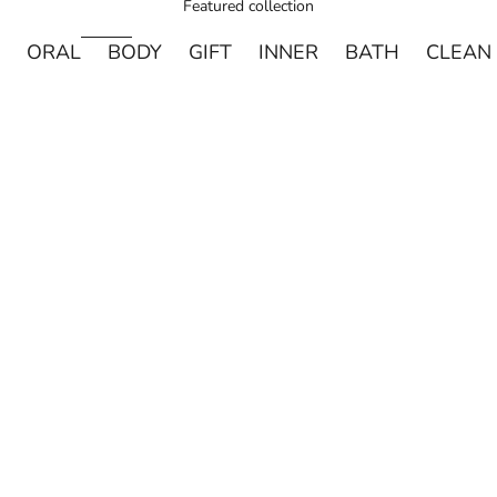
Featured collection
ORAL
BODY
GIFT
INNER
BATH
CLEAN
売り切れ
売り切れ
DAVIDS
MADE OF O
Davids ホワイトニングトゥースペースト チャコー
made of Organics 
ル 149g
ト シルクパウダ