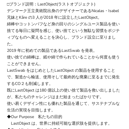
□ブランド説明：LastObject(ラストオブジェクト)
デンマーク王立美術院出身のデザイナーであるNicalas・Isabel
兄妹とKåre の3 人が2018 年に設立したLastObject。
綿棒やコットンパフなど身の回りのシングルユース製品を使い
捨てる毎日に疑問を感じ、使い捨てという無駄な習慣をポジテ
ィブなものへ変えることを決心し、ブランド設立に至りまし
た。
2019 年に初めての製品であるLastSwab を発表。
使い捨ての綿棒は、紙や綿で作られていることから何度も使う
ことができません。
LastSwab をはじめとしたLastObject の製品を使用すること
で、製造から輸送、使用そして最終的な廃棄に至るまでに発生
するCO２も削減します。
既にLastObject は180 億以上の使い捨て製品を救い出しました
が、私たちのチャレンジはまだ始まったばかりです。
使い易くデザイン性にも優れた製品を通じて、サステナブルな
生活の実現を目指します。
◆Our Purpose 私たちの目的
LastObject は、世界に持続可能な選択肢を提供します。