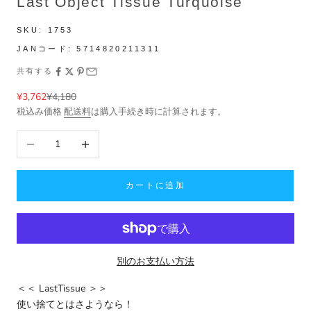
Last Object Tissue Turquoise
SKU:
1753
JANコード:
5714820211311
共有する
セール価格
通常価格
¥3,762
¥4,180
税込み価格
配送料
は購入手続き時に計算されます。
数量を減らす
数量を増やす
カートに追加
別のお支払い方法
＜＜ LastTissue ＞＞
使い捨てとはさようなら！