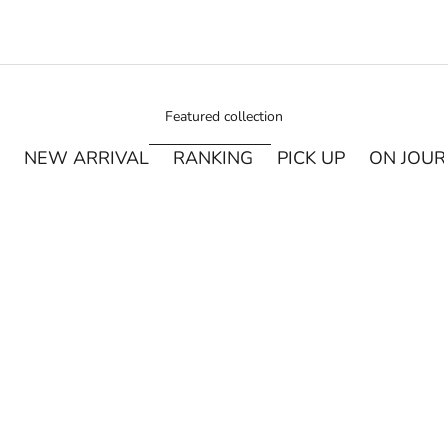
Featured collection
NEW ARRIVAL
RANKING
PICK UP
ON JOU
¥250オフ