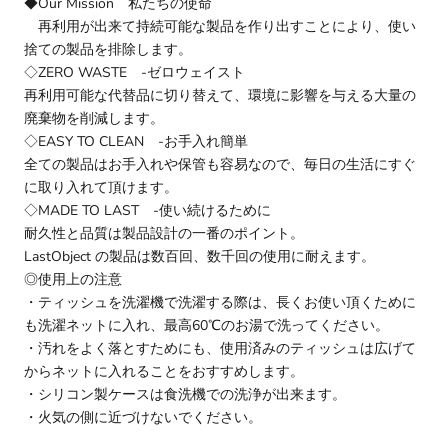
◆Our Mission 私たちの使命
再利用が出来て持続可能な製品を作り出すことにより、使い
捨ての製品を排除します。
◇ZERO WASTE -ゼロウェイスト
再利用可能な代替品に切り替えて、環境に影響を与える大量の
廃棄物を削減します。
◇EASY TO CLEAN -お手入れ簡単
全ての製品はお手入れや保管も容易なので、毎日の生活にすぐ
に取り入れて頂けます。
◇MADE TO LAST -使い続けるために
耐久性と品質は製品設計の一番のポイント。
LastObject の製品は数百回、数千回の使用に耐えます。
◎使用上の注意
・ティッシュを洗濯機で洗濯する際は、長くお使い頂くために
も洗濯ネットに入れ、最高60℃のお湯で洗ってください。
・汚れをよく落とすためにも、使用済みのティッシュは広げて
からネットに入れることをおすすめします。
・シリコン製ケースは食洗機での洗浄が出来ます。
・火気の側に近づけないでください。