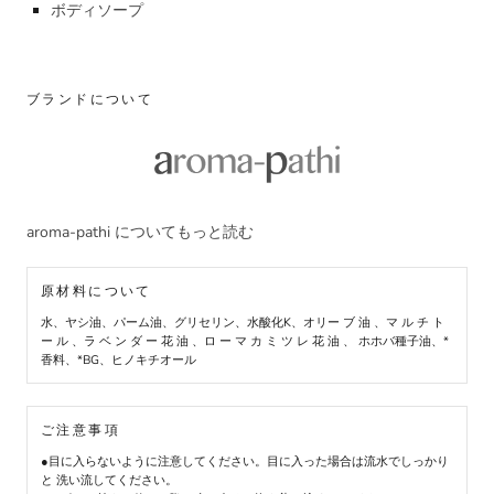
ボディソープ
ブランドについて
aroma-pathi についてもっと読む
原材料について
水、ヤシ油、パーム油、グリセリン、水酸化K、オリー ブ 油 、マ ル チ ト
ー ル 、ラ ベ ン ダ ー 花 油 、ロ ー マ カ ミ ツ レ 花 油 、 ホホバ種子油、*
香料、*BG、ヒノキチオール
ご注意事項
●目に入らないように注意してください。目に入った場合は流水でしっかり
と 洗い流してください。