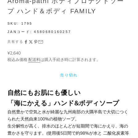
Aroma-pathi ボディプロテクトソー
プ ハンド＆ボディ FAMILY
SKU:
1795
JANコード:
4580680160257
共有する
セール価格
¥2,640
税込み価格
配送料
は購入手続き時に計算されます。
売り切れ
自然にもお肌にも優しい
「
海にかえる
」ハンド&ボディソープ
自然豊かで空気と水が綺麗な九州南部の大隅半島で大切につく
られた天然由来100%の植物ソープ。
生分解性が高く、排水のほとんどが短期間で海にかえり、海の
豊かさを守ります。(使用後5日間で約98%が水と 二酸化炭素等