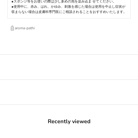
●スポンジ等をお使いの際は少し多めの泡を染み込ま せてください。
●使用中に、赤み、はれ、かゆみ、刺激を感じた場合は使用を中止し症状が
収まらない場合は皮膚科専門医にご相談されることをおすすめいたします。
aroma-pathi
Recently viewed