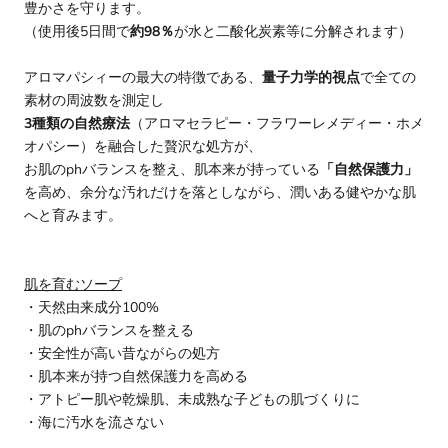
豊かさを守ります。
（使用後5日間で
約98％
が水と二酸化炭素等に分解されます）
アロマパシィーの最大の特徴である、
量子力学的視点
で全ての
素材の周波数を測定し
3種類の自然療法
（アロマセラピー・フラワーレメディー・ホメ
オパシー）を融合した贅沢な処方が、
お肌のphバランスを整え、肌本来が持っている
「自然保護力」
を高め、余分な汚れだけを落としながら、潤いある健やかな肌
へと育みます。
肌を育むソープ
・天然由来成分100%
・肌のphバランスを整える
・安全性が高い昔ながらの処方
・肌本来が持つ自然保護力を高める
・アトピー肌や乾燥肌、未成熟な子どもの肌づくりに
・海に汚水を流さない