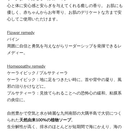
心と体に安心感と安らぎを与えてくれる癒しの香り。 お肌にも
優しく、赤ちゃんからお年寄り、お肌のデリケートな方まで安
心してご使用いただけます。
Flower remedy
バイン
周囲に自信と勇気を与えながらリーダーシップを発揮できるレ
メディー。
Homeopathy remedy
ケーライビック / プルサティーラ
ケーライビック：地に足をつきたい時に。首や背中の凝り、風
邪の治りかけなどに。
プルサティーラ：見捨てられることへの恐怖心の緩和。粘膜系
の炎症に。
自然豊かで空気と水が綺麗な九州南部の大隅半島で大切につく
られた
天然由来100%の植物ソープ
。
生分解性が高く、排水のほとんどが短期間で海にかえり、海の