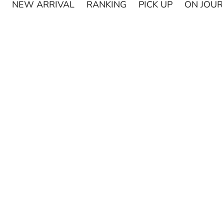
NEW ARRIVAL
RANKING
PICK UP
ON JOU
¥250オフ
カートに追加
MIYASHITA LABO
Miyashita Herbal Oil ロールオンタイプ
セール価格
¥1,650
カートに追加
(0.0)
AMASIA ORGA