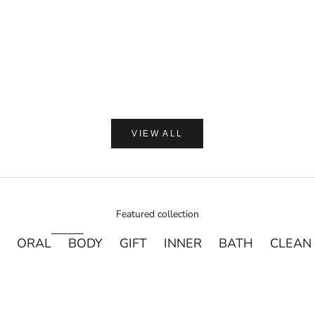
【ギフトラッピング付】WA
プ 加子母ひのき & 天衣
ン浴用ボデ
セール価
通
¥2,250
¥
VIEW ALL
Featured collection
ORAL
BODY
GIFT
INNER
BATH
CLEAN
売り切れ
売り切れ