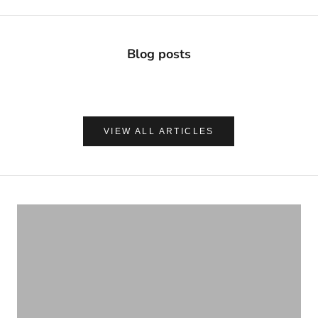
Blog posts
VIEW ALL ARTICLES
ナチュラルに心地よく、肌を守る
UVケア＆アフターサンケア
VIEW PRODUCTS