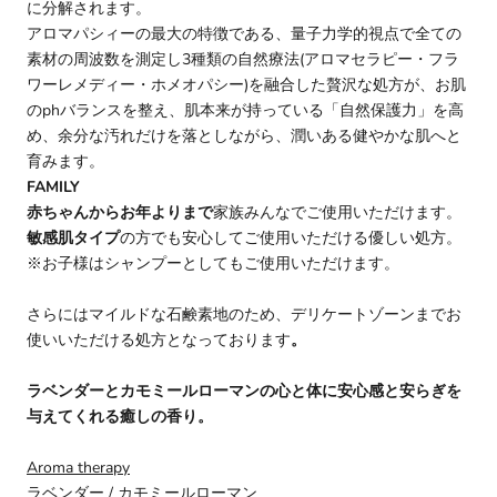
に分解されます。
アロマパシィーの最大の特徴である、量子力学的視点で全ての
素材の周波数を測定し3種類の自然療法(アロマセラピー・フラ
ワーレメディー・ホメオパシー)を融合した贅沢な処方が、お肌
のphバランスを整え、肌本来が持っている「自然保護力」を高
め、余分な汚れだけを落としながら、潤いある健やかな肌へと
育みます。
FAMILY
赤ちゃんからお年よりまで
家族みんなでご使用いただけます。
敏感肌タイプ
の方でも安心してご使用いただける優しい処方。
※お子様はシャンプーとしてもご使用いただけます。
さらにはマイルドな石鹸素地のため、デリケートゾーンまでお
使いいただける処方となっております
。
ラベンダーとカモミールローマンの心と体に安心感と安らぎを
与えてくれる癒しの香り。
Aroma therapy
ラベンダー / カモミールローマン