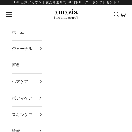
コンテンツへスキップ
LINE公式アカウント友だち追加で500円OFFクーポンプレゼント！
amasia organic store
メニュー
検索
カート
ホーム
ジャーナル
新着
ヘアケア
ボディケア
スキンケア
雑貨