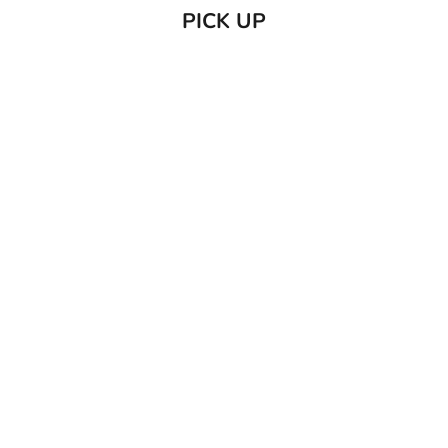
PICK UP
売り切れ
カートに追加
C/O GERD
だいじょう
Care of Gerd COOL リップバーム 10ml
だいじょうぶなもの ダニ
レー 250
セール価格
¥1,980
セー
¥1,7
(0.0)