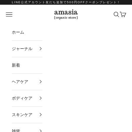
コンテンツへスキップ
LINE公式アカウント友だち追加で500円OFFクーポンプレゼント！
amasia organic store
メニュー
検索
カート
ホーム
ジャーナル
新着
ヘアケア
ボディケア
スキンケア
雑貨