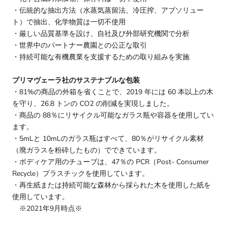
・伝統的な抽出方法（水蒸気蒸留法、冷圧搾、アブソリュー
ト）で抽出、化学物質は一切不使用
・厳しい品質基準を設け、自社及び外部研究機関で分析
・世界中のパートナー農園との公正な取引
・持続可能な有機農業を支援するための取り組みを実施
プリマヴェーラ社のサステナブルな包装
・81%の商品の外箱を省くことで、2019 年には 60 本以上の木
を守り、26.8 トンの CO2 の削減を実現しました。
・商品の 88％にリサイクル可能なガラス瓶や容器を使用してい
ます。
・5mLと 10mLのガラス瓶はすべて、80％がリサイクル素材
（廃ガラスを粉砕したもの）でできています。
・ボディケア用のチューブは、47％の PCR（Post- Consumer
Recycle）プラスチックを使用しています。
・再生紙または持続可能な森林から採られた木を使用した紙を
使用しています。
※2021年9月時点※