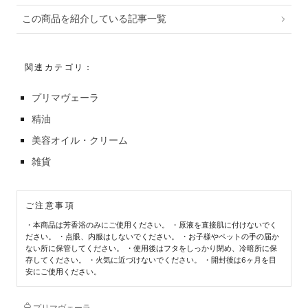
この商品を紹介している記事一覧
関連カテゴリ：
プリマヴェーラ
精油
美容オイル・クリーム
雑貨
ご注意事項
・本商品は芳香浴のみにご使用ください。 ・原液を直接肌に付けないでく
ださい。 ・点眼、内服はしないでください。 ・お子様やペットの手の届か
ない所に保管してください。 ・使用後はフタをしっかり閉め、冷暗所に保
存してください。 ・火気に近づけないでください。 ・開封後は6ヶ月を目
安にご使用ください。
プリマヴェーラ