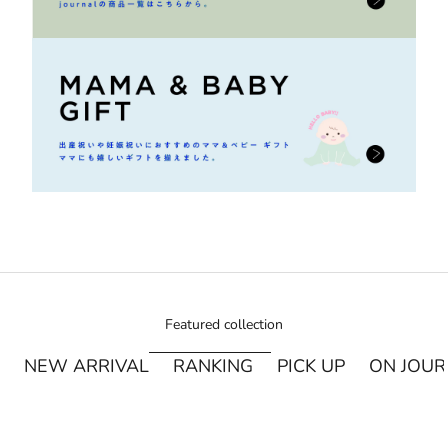
Featured collection
NEW ARRIVAL
RANKING
PICK UP
ON JOU
¥250オフ