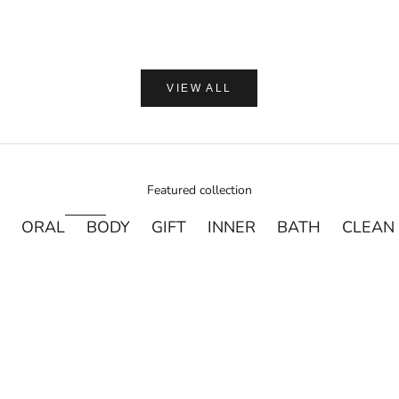
VIEW ALL
Featured collection
ORAL
BODY
GIFT
INNER
BATH
CLEAN
売り切れ
売り切れ