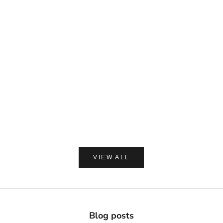
DAVIDS
MADE OF O
Davids ホワイトニングトゥースペースト チャコー
made of Organics 
ル 149g
ト シルクパウダ
セール価格
セー
¥2,420
¥1,8
(0.0)
VIEW ALL
Blog posts