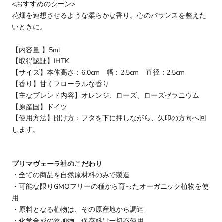
<おすすめのシーン>
花畑を連想させるような柔らかな香り。心のバランスを整えた
いときに。
【
内容量 】5ml
【取得認証】IHTK
【サイズ】本体高さ：6.0cm 幅：2.5cm 直径：2.5cm
【香り】
甘くフローラルな香り
【主なブレンド内容】
オレンジ、ローズ、ローズゼラニウム
【原産国】ドイツ
【使用方法】開け方：フタを下に押しながら、矢印の方向へ回
します。
プリマヴェーラ社のこだわり
・全ての商品を自然原材料のみで製造
・可能な限りGMOフリーの種から育ったオーガニック植物を使
用
・原料となる植物は、その原産地から調達
・化学合成の添加物、保存料は一切不使用