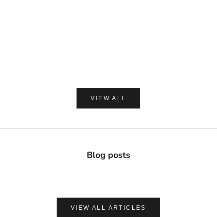
DAVIDS
MADE OF O
Davids ホワイトニングトゥースペースト チャコー
made of Organics 
ル 149g
ト シルクパウダ
セール価格
セー
¥2,420
¥1,8
(0.0)
VIEW ALL
Blog posts
VIEW ALL ARTICLES