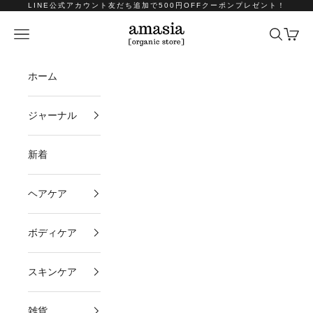
コンテンツへスキップ
LINE公式アカウント友だち追加で500円OFFクーポンプレゼント！
amasia organic store
メニュー
検索
カート
ホーム
ジャーナル
新着
ヘアケア
ボディケア
スキンケア
雑貨