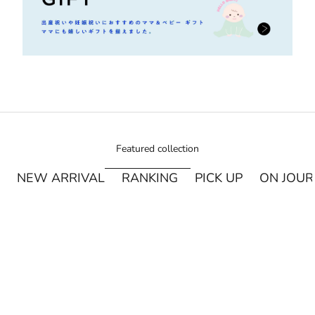
Featured collection
NEW ARRIVAL
RANKING
PICK UP
ON JOU
¥250オフ