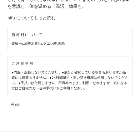
を意識し、体を温める「温活」効果も。
nifu についてもっと読む
原材料について
硫酸Mg,炭酸水素Na,クエン酸,酒粕
ご注意事項
●内服・点眼しないでください。●成分が硬化している場合もありますが品
質には影響ありません。●24時間風呂・追い焚き機能は使用しないでくださ
い。●手拭いは付属しません。不織布のままご利用になれますが、気になる
方はご自宅のガーゼや手拭いをご利用ください。
nifu