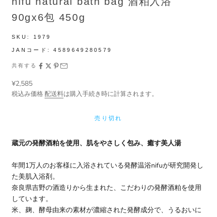
nifu natural bath bag 酒粕入浴
90gx6包 450g
SKU:
1979
JANコード:
4589649280579
共有する
セール価格
¥2,585
税込み価格
配送料
は購入手続き時に計算されます。
売り切れ
蔵元の発酵酒粕を使用、肌をやさしく包み、癒す美人湯
年間1万人のお客様に入浴されている発酵温浴nifuが研究開発し
た美肌入浴剤。
奈良県吉野の酒造りから生まれた、こだわりの発酵酒粕を使用
しています。
米、麹、酵母由来の素材が濃縮された発酵成分で、うるおいに