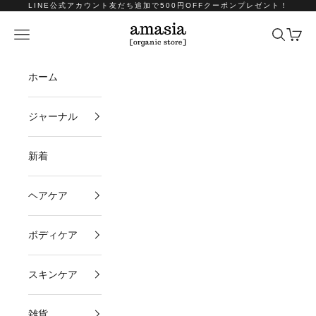
コンテンツへスキップ
LINE公式アカウント友だち追加で500円OFFクーポンプレゼント！
amasia organic store
メニュー
検索
カート
ホーム
ジャーナル
新着
ヘアケア
ボディケア
スキンケア
雑貨