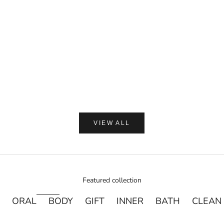
セール価格
¥1,650
カートに追加
(0.0)
AMASIA ORGA
【ギフトラッピング付】WA
プ 加子母ひのき & 天衣
ン浴用ボデ
セール価
通
¥2,250
¥
VIEW ALL
Featured collection
ORAL
BODY
GIFT
INNER
BATH
CLEAN