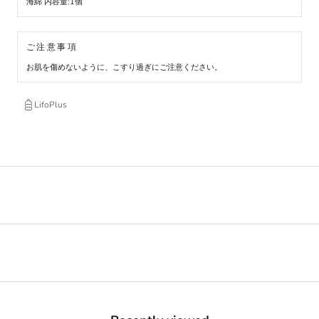
海綿 内容量:1個
ご注意事項
お肌を傷めないように、こすり過ぎにご注意ください。
LifoPlus