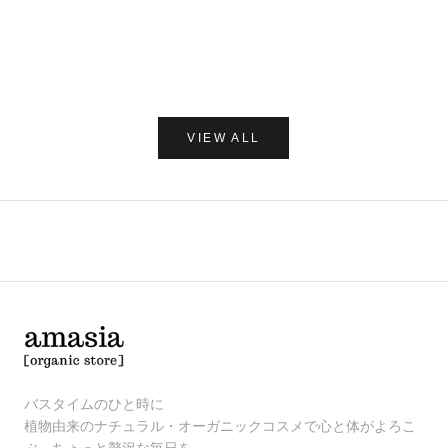
レー 250
セール価格
¥1,980
セー
¥1,7
(0.0)
VIEW ALL
バスタイムのひと時に
植物由来のナチュラル・オーガニックコスメで心と体がよろこ