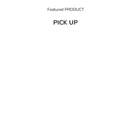
Featured PRODUCT
PICK UP
売り切れ
カートに追加
C/O GERD
だいじょう
Care of Gerd COOL リップバーム 10ml
だいじょうぶなもの ダニ