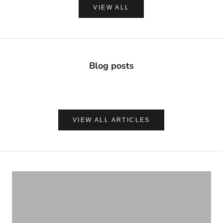
VIEW ALL
Blog posts
VIEW ALL ARTICLES
ナチュラルに心地よく、肌を守る
UVケア＆アフターサンケア
VIEW PRODUCTS