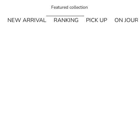
Featured collection
NEW ARRIVAL
RANKING
PICK UP
ON JOU
¥250オフ
カートに追加
MIYASHITA LABO
Miyashita Herbal Oil ロールオンタイプ